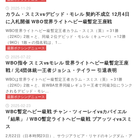
2025-11-29
カラム・スミスvsデビッド・モレル 契約不成立 12月4日
に入札開催 WBO世界ライトヘビー級暫定王座戦
WBO世界ライトヘビー級暫定王者カラム・スミス（英）＝31勝
（22KO）2敗＝と、同級２位デビッド・モレル（キューバ）＝12勝
（9KO）1敗＝の指名戦は、1…
最新ボクシングニュース
2025-07-22
WBO指令 スミスvsモレル 世界ライトヘビー級暫定王座
戦 / 元4団体統一王者ジョシュ・テイラー 引退表明
WBOは世界ライトヘビー級暫定王者カラム・スミス（英）＝31勝
（22KO）2敗＝と、前WBA世界同級レギュラー王者で同級3位にランク
されるデビッド・モレ…
最新ボクシングニュース
2025-02-23
WBC暫定ヘビー級戦 チャン・ツィーレイvsカバイエル
「結果」 / WBO暫定ライトヘビー級戦 ブアッツィvsスミ
ス
2月22日（日本時間23日）、サウジアラビア・リヤドのキングダム・ア