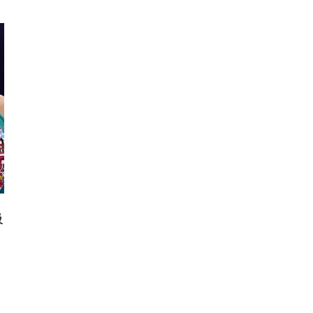
級
者
暫