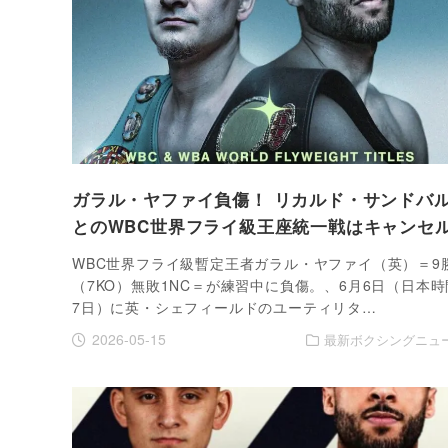
ガラル・ヤファイ負傷！ リカルド・サンドバ
とのWBC世界フライ級王座統一戦はキャンセ
WBC世界フライ級暫定王者ガラル・ヤファイ（英）＝9
（7KO）無敗1NC＝が練習中に負傷。、6月6日（日本時
7日）に英・シェフィールドのユーティリタ…
2026-05-15
最新ボクシングニュ