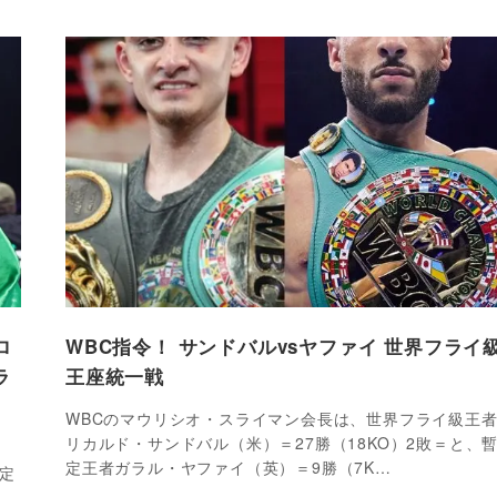
ロ
WBC指令！ サンドバルvsヤファイ 世界フライ
ラ
王座統一戦
WBCのマウリシオ・スライマン会長は、世界フライ級王
リカルド・サンドバル（米）＝27勝（18KO）2敗＝と、
定王者ガラル・ヤファイ（英）＝9勝（7K…
定