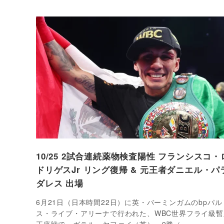
10/25 2試合連続薬物検査陽性 フランシスコ・
ドリゲスJr リング復帰 & 元王者ダニエル・パ
ダレス 出場
6月21日（日本時間22日）に英・バーミンガムのbpパル
ス・ライブ・アリーナで行われた、WBC世界フライ級暫
王座戦で、ガラル・ヤファイ（英）＝9勝（…