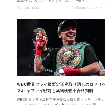
2025-10-23
最新ボクシングニュ
WBC世界フライ級暫定王座取り消しのロドリ
スJr ヤファイ戦前も薬物検査不合格判明
WBC世界フライ級暫定王座獲得を取り消された、フラン
スコ・”チワワ”・ロドリゲスJr（メキシコ）＝39勝