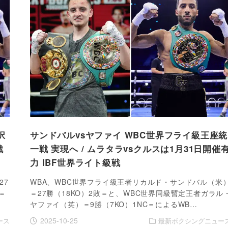
択
サンドバルvsヤファイ WBC世界フライ級王座統
戦
一戦 実現へ / ムラタラvsクルスは1月31日開催
力 IBF世界ライト級戦
27
WBA、WBC世界フライ級王者リカルド・サンドバル（米
＝
＝27勝（18KO）2敗＝と、WBC世界同級暫定王者ガラル
ヤファイ（英）＝9勝（7KO）1NC＝によるWB…
2025-10-25
ース
最新ボクシングニュー