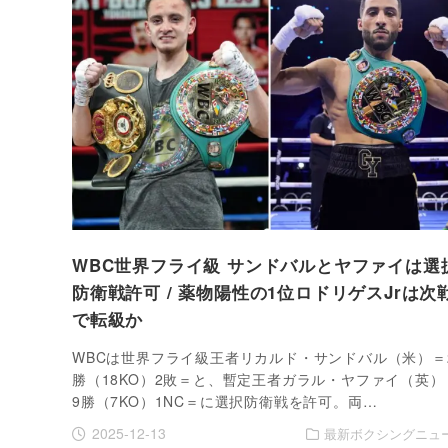
WBC世界フライ級 サンドバルとヤファイは選
防衛戦許可 / 薬物陽性の1位ロドリゲスJrは次
で転級か
WBCは世界フライ級王者リカルド・サンドバル（米）＝
勝（18KO）2敗＝と、暫定王者ガラル・ヤファイ（英）
9勝（7KO）1NC＝に選択防衛戦を許可。両…
2025-12-13
最新ボクシングニュ