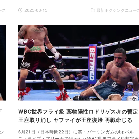
2025-08-15
ース
最新ボクシングニュー
ゲ
WBC世界フライ級 薬物陽性ロドリゲスJrの暫定
王座取り消し ヤファイが王座復帰 再戦命じる
シ
6月21日（日本時間22日）に英・バーミンガムのbpパル
ス・ライブ・アリーナで行われたWBC世界フライ級暫定