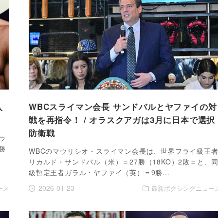
入
WBCスライマン会長 サンドバルとヤファイの対
戦を再指令！ / オラスクアガは3月に日本で選択
防衛戦
ラ
勝
WBCのマウリシオ・スライマン会長は、世界フライ級王
リカルド・サンドバル（米）＝27勝（18KO）2敗＝と、
級暫定王者ガラル・ヤファイ（英）＝9勝…
2026-01-23
ース
最新ボクシングニュー