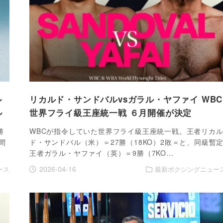
ル
リカルド・サンドバルvsガラル・ヤファイ WBC
ル
世界フライ級王座統一戦 ６月開催が決定
勝
WBCが指令していた世界フライ級王座統一戦。王者リカ
間
ド・サンドバル（米）＝27勝（18KO）2敗＝と、同級暫
王者ガラル・ヤファイ（英）＝9勝（7KO…
2026-04-16
ース
最新ボクシングニュー