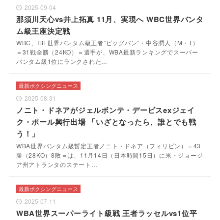
2025-09-04
那須川天心vs井上拓真 11月、実現へ WBC世界バンタ
ム級王座決定戦
WBC、IBF世界バンタム級王者”ビッグバン”・中谷潤人（M・T）
＝31戦全勝（24KO）＝選手が、WBA最新ランキングでスーパー
バンタム級1位にランクされた…
最新ボクシングニュース
2025-08-31
ノニト・ドネアがジェルボンテ・デービスexジェイ
ク・ポール興行出場 「いざとなったら、誰とでも戦
う！」
WBA世界バンタム級暫定王者ノニト・ドネア（フィリピン）＝43
勝（28KO）8敗＝は、11月14日（日本時間15日）に米・ジョージ
ア州アトランタのステート…
最新ボクシングニュース
2025-07-11
WBA世界スーパーライト級戦 王者ラッセルvs1位平