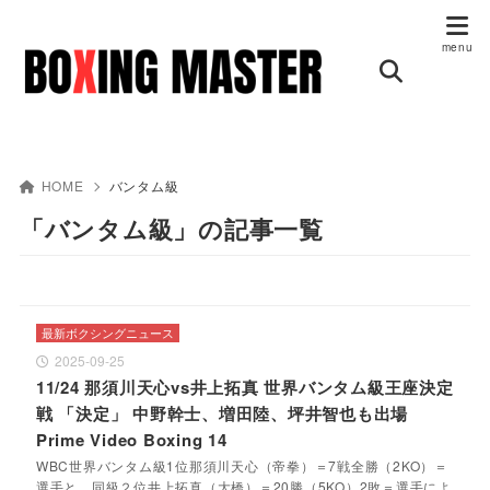
HOME
バンタム級
「バンタム級」の記事一覧
最新ボクシングニュース
2025-09-25
11/24 那須川天心vs井上拓真 世界バンタム級王座決定
戦 「決定」 中野幹士、増田陸、坪井智也も出場
Prime Video Boxing 14
WBC世界バンタム級1位那須川天心（帝拳）＝7戦全勝（2KO）＝
選手と、同級２位井上拓真（大橋）＝20勝（5KO）2敗＝選手によ