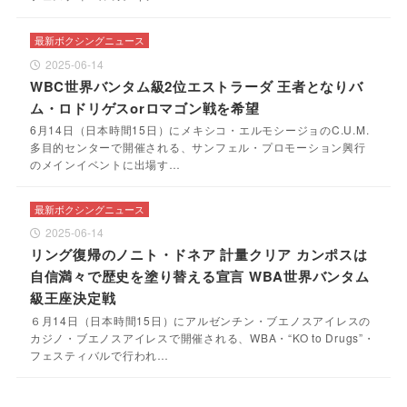
最新ボクシングニュース
2025-06-14
WBC世界バンタム級2位エストラーダ 王者となりバ
ム・ロドリゲスorロマゴン戦を希望
6月14日（日本時間15日）にメキシコ・エルモシージョのC.U.M.
多目的センターで開催される、サンフェル・プロモーション興行
のメインイベントに出場す…
最新ボクシングニュース
2025-06-14
リング復帰のノニト・ドネア 計量クリア カンポスは
自信満々で歴史を塗り替える宣言 WBA世界バンタム
級王座決定戦
６月14日（日本時間15日）にアルゼンチン・ブエノスアイレスの
カジノ・ブエノスアイレスで開催される、WBA・“KO to Drugs”・
フェスティバルで行われ…