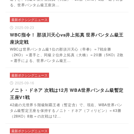
る、世界バンタム級王座決…
最新ボクシングニュース
2025-09-23
WBC指令！ 那須川天心vs井上拓真 世界バンタム級王
座決定戦
WBCは世界バンタム級1位の那須川天心（帝拳）＝7戦全勝
（2KO）＝選手と、同級２位井上拓真（大橋）＝20勝（5KO）2敗
＝選手による、世界バンタム級王…
最新ボクシングニュース
2025-09-16
ノニト・ドネア 次戦は12月 WBA世界バンタム級暫定
王座V1戦
42歳の元世界５階級制覇王者（暫定含）で、現在、WBA世界バン
タム級暫定王座を保持するノニト・ドネア（フィリピン）＝43勝
（28KO）8敗＝の次戦は12…
最新ボクシングニュース