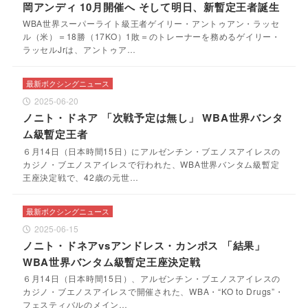
岡アンディ 10月開催へ そして明日、新暫定王者誕生
WBA世界スーパーライト級王者ゲイリー・アントゥアン・ラッセ
ル（米）＝18勝（17KO）1敗＝のトレーナーを務めるゲイリー・
ラッセルJrは、アントゥア…
最新ボクシングニュース
2025-06-20
ノニト・ドネア 「次戦予定は無し」 WBA世界バンタ
ム級暫定王者
６月14日（日本時間15日）にアルゼンチン・ブエノスアイレスの
カジノ・ブエノスアイレスで行われた、WBA世界バンタム級暫定
王座決定戦で、42歳の元世…
最新ボクシングニュース
2025-06-15
ノニト・ドネアvsアンドレス・カンポス 「結果」
WBA世界バンタム級暫定王座決定戦
６月14日（日本時間15日）、アルゼンチン・ブエノスアイレスの
カジノ・ブエノスアイレスで開催された、WBA・“KO to Drugs”・
フェスティバルのメイン…