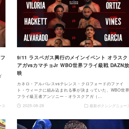
界フ
9/11 ラスベガス興行のメインイベント オラスク
アガvsカマチョJr WBO世界フライ級戦 DAZN
映
イ
カネロ・アルバレスvsテレンス・クロフォードのファイ
ト・ウィークに組み込まれる事が決まっていた、WBO世
フライ級王者アンソニー・オラスクアガ（…
2025-08-28
ース
最新ボクシングニュー