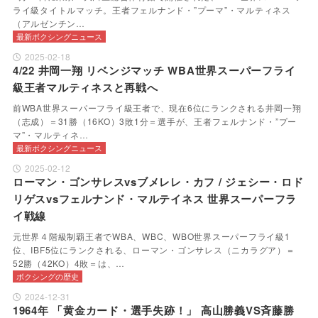
ライ級タイトルマッチ。王者フェルナンド・”プーマ”・マルティネス
（アルゼンチン…
最新ボクシングニュース
2025-02-18
4/22 井岡一翔 リベンジマッチ WBA世界スーパーフライ
級王者マルティネスと再戦へ
前WBA世界スーパーフライ級王者で、現在6位にランクされる井岡一翔
（志成）＝31勝（16KO）3敗1分＝選手が、王者フェルナンド・”プー
マ”・マルティネ…
最新ボクシングニュース
2025-02-12
ローマン・ゴンサレスvsブメレレ・カフ / ジェシー・ロド
リゲスvsフェルナンド・マルテイネス 世界スーパーフラ
イ戦線
元世界４階級制覇王者でWBA、WBC、WBO世界スーパーフライ級1
位、IBF5位にランクされる、ローマン・ゴンサレス（ニカラグア）＝
52勝（42KO）4敗＝は、…
ボクシングの歴史
2024-12-31
1964年 「黄金カード・選手失跡！」 高山勝義VS斉藤勝