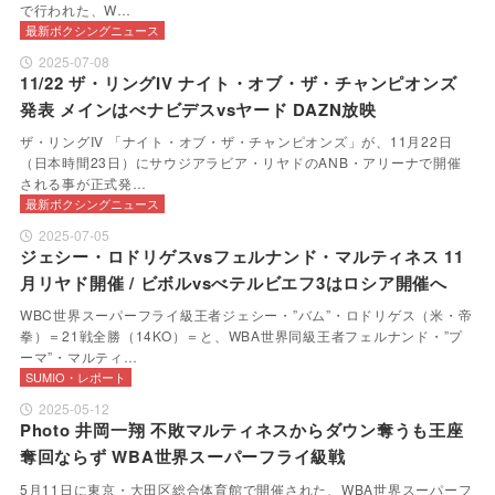
で行われた、W…
最新ボクシングニュース
2025-07-08
11/22 ザ・リングIV ナイト・オブ・ザ・チャンピオンズ
発表 メインはべナビデスvsヤード DAZN放映
ザ・リングIV 「ナイト・オブ・ザ・チャンピオンズ」が、11月22日
（日本時間23日）にサウジアラビア・リヤドのANB・アリーナで開催
される事が正式発…
最新ボクシングニュース
2025-07-05
ジェシー・ロドリゲスvsフェルナンド・マルティネス 11
月リヤド開催 / ビボルvsべテルビエフ3はロシア開催へ
WBC世界スーパーフライ級王者ジェシー・”バム”・ロドリゲス（米・帝
拳）＝21戦全勝（14KO）＝と、WBA世界同級王者フェルナンド・”プ
ーマ”・マルティ…
SUMIO・レポート
2025-05-12
Photo 井岡一翔 不敗マルティネスからダウン奪うも王座
奪回ならず WBA世界スーパーフライ級戦
5月11日に東京・大田区総合体育館で開催された、WBA世界スーパーフ