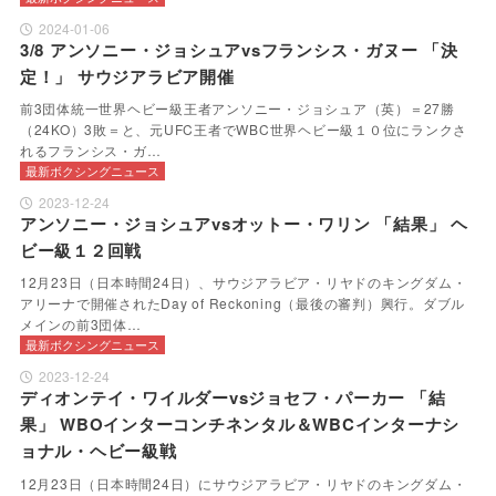
2024-01-06
3/8 アンソニー・ジョシュアvsフランシス・ガヌー 「決
定！」 サウジアラビア開催
前3団体統一世界ヘビー級王者アンソニー・ジョシュア（英）＝27勝
（24KO）3敗＝と、元UFC王者でWBC世界ヘビー級１０位にランクさ
れるフランシス・ガ…
最新ボクシングニュース
2023-12-24
アンソニー・ジョシュアvsオットー・ワリン 「結果」 ヘ
ビー級１２回戦
12月23日（日本時間24日）、サウジアラビア・リヤドのキングダム・
アリーナで開催されたDay of Reckoning（最後の審判）興行。ダブル
メインの前3団体…
最新ボクシングニュース
2023-12-24
ディオンテイ・ワイルダーvsジョセフ・パーカー 「結
果」 WBOインターコンチネンタル＆WBCインターナシ
ョナル・ヘビー級戦
12月23日（日本時間24日）にサウジアラビア・リヤドのキングダム・