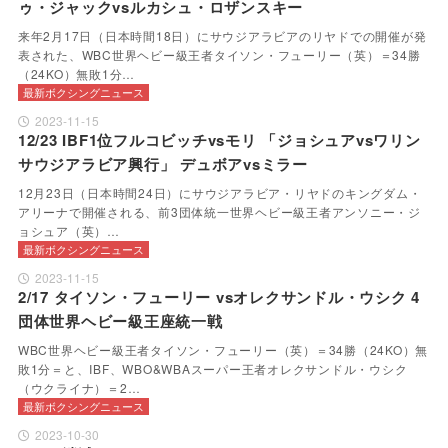
ゥ・ジャックvsルカシュ・ロザンスキー
来年2月17日（日本時間18日）にサウジアラビアのリヤドでの開催が発
表された、WBC世界ヘビー級王者タイソン・フューリー（英）＝34勝
（24KO）無敗1分…
最新ボクシングニュース
2023-11-15
12/23 IBF1位フルコビッチvsモリ 「ジョシュアvsワリン
サウジアラビア興行」 デュボアvsミラー
12月23日（日本時間24日）にサウジアラビア・リヤドのキングダム・
アリーナで開催される、前3団体統一世界ヘビー級王者アンソニー・ジ
ョシュア（英）…
最新ボクシングニュース
2023-11-15
2/17 タイソン・フューリー vsオレクサンドル・ウシク 4
団体世界ヘビー級王座統一戦
WBC世界ヘビー級王者タイソン・フューリー（英）＝34勝（24KO）無
敗1分＝と、IBF、WBO&WBAスーパー王者オレクサンドル・ウシク
（ウクライナ）＝2…
最新ボクシングニュース
2023-10-30