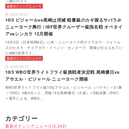
ン興行のメイ…
最新ボクシングニュース
2025-09-27
10/3 ビジャールvs尾崎は消滅 軽量級のカギ握るサバラJr
ニューヨーク興行 / IBF世界クルーザー級指名戦 オペタイ
アvsシンカラ 12月開催
10月3日（日本時間4日）に米・ニューヨーク州ナイアガラ・フォール
ズのセネカ・ナイアガラ・イベンツ・センターで、開催が伝えられてい
たWBO世界ライ…
最新ボクシングニュース
2025-09-12
10/3 WBO世界ライトフライ級挑戦者決定戦 尾崎優日vs
アサエル・ビジャール ニューヨーク開催
WBO世界ライトフライ級15位アサエル・ビジャール（パナマ）＝21勝
（15KO）4敗4分＝と、同級14位尾崎優日（大成）＝8戦全勝（6KO）
＝選手による、WBO…
カテゴリー
最新ボクシングニュース
(2,342)