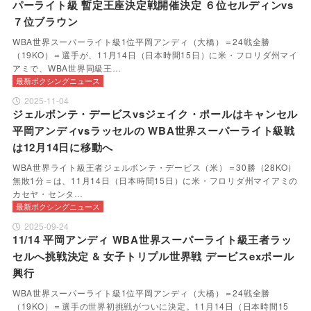
パーライト級 暫定王座決定戦開催決定 ６位セルディンvs
７位ブラウン
WBA世界スーパーライト級1位平岡アンディ（大橋）＝24戦全勝
（19KO）＝選手が、11月14日（日本時間15日）に米・フロリダ州マイ
アミで、WBA世界同級王…
最新ボクシングニュース
2025-11-04
ジェルボンテ・デービスvsジェイク・ポールはキャンセル
平岡アンディvsラッセルの WBA世界スーパーライト級戦
は12月14日に移動へ
WBA世界ライト級王者ジェルボンテ・デービス（米）＝30勝（28KO）
無敗1分＝は、11月14日（日本時間15日）に米・フロリダ州マイアミの
カセヤ・センタ…
最新ボクシングニュース
2025-09-24
11/14 平岡アンディ WBA世界スーパーライト級王者ラッ
セルへ挑戦決定 & 女子トリプル世界戦 デービスexポール
興行
WBA世界スーパーライト級1位平岡アンディ（大橋）＝24戦全勝
（19KO）＝選手の世界初挑戦がついに決定。11月14日（日本時間15