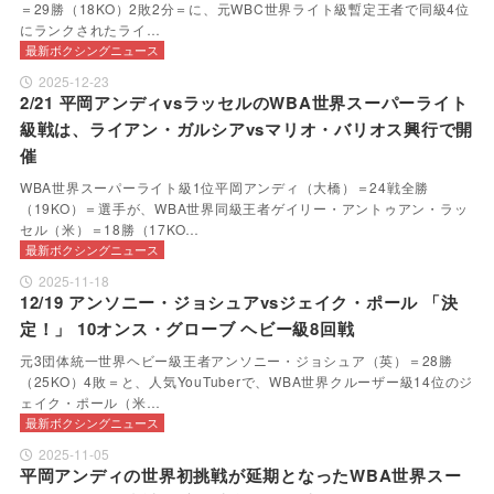
＝29勝（18KO）2敗2分＝に、元WBC世界ライト級暫定王者で同級4位
にランクされたライ…
最新ボクシングニュース
2025-12-23
2/21 平岡アンディvsラッセルのWBA世界スーパーライト
級戦は、ライアン・ガルシアvsマリオ・バリオス興行で開
催
WBA世界スーパーライト級1位平岡アンディ（大橋）＝24戦全勝
（19KO）＝選手が、WBA世界同級王者ゲイリー・アントゥアン・ラッ
セル（米）＝18勝（17KO…
最新ボクシングニュース
2025-11-18
12/19 アンソニー・ジョシュアvsジェイク・ポール 「決
定！」 10オンス・グローブ ヘビー級8回戦
元3団体統一世界ヘビー級王者アンソニー・ジョシュア（英）＝28勝
（25KO）4敗＝と、人気YouTuberで、WBA世界クルーザー級14位のジ
ェイク・ポール（米…
最新ボクシングニュース
2025-11-05
平岡アンディの世界初挑戦が延期となったWBA世界スー