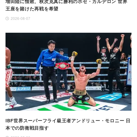
増田陸に惜敗、秋次克真に勝利のホセ・カルデロン 世界
王座を賭けた再戦を希望
2026-08-07
IBF世界スーパーフライ級王者アンドリュー・モロニー 日
本での防衛戦目指す