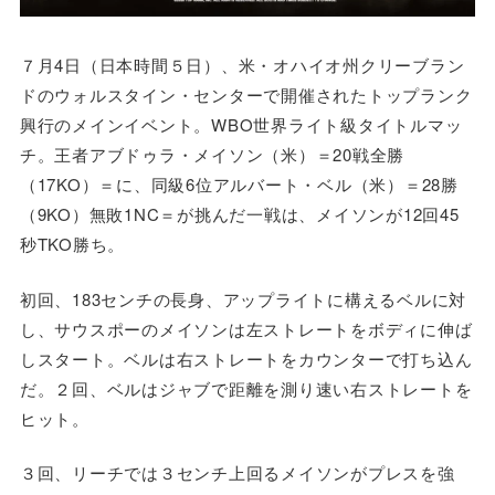
７月4日（日本時間５日）、米・オハイオ州クリーブラン
ドのウォルスタイン・センターで開催されたトップランク
興行のメインイベント。WBO世界ライト級タイトルマッ
チ。王者アブドゥラ・メイソン（米）＝20戦全勝
（17KO）＝に、同級6位アルバート・ベル（米）＝28勝
（9KO）無敗1NC＝が挑んだ一戦は、メイソンが12回45
秒TKO勝ち。
初回、183センチの長身、アップライトに構えるベルに対
し、サウスポーのメイソンは左ストレートをボディに伸ば
しスタート。ベルは右ストレートをカウンターで打ち込ん
だ。２回、ベルはジャブで距離を測り速い右ストレートを
ヒット。
３回、リーチでは３センチ上回るメイソンがプレスを強