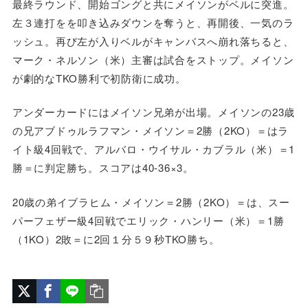
最終ラウンド、開始ゴングと共にメイソンがベルに突進。
左３連打をを叩き込みダウンを奪うと、再開後、一気のラ
ッシュ。再び左が入りベルがキャンバスへ崩れ落ちると、
マーク・ネルソン（米）主審は試合をストップ。メイソン
が劇的なTKO勝利で初防衛に成功。
アンダーカードにはメイソン兄弟が出場。メイソンの23歳
の兄アブドゥルラフマン・メイソン＝2勝（2KO）＝はラ
イト級4回戦で、アルバロ・ウイサル・カブラル（米）＝1
勝＝に判定勝ち。スコアは40-36×3。
20歳の弟イブラヒム・メイソン＝2勝（2KO）＝は、スー
パーフェザー級4回戦でエリック・ハンリー（米）＝1勝
（1KO）2敗＝に2回１分５９秒TKO勝ち。