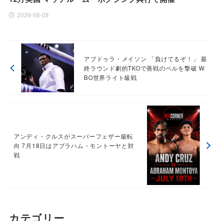
2026-08-08
アブドゥラ・メイソン 「負けてるぞ！」 最
終ラウンド劇的TKOで善戦のベルを撃破 W
BO世界ライト級戦
アンディ・クルスがスーパーフェザー級転
向 7月18日はアブラハム・モントーヤと対
戦
カテゴリー