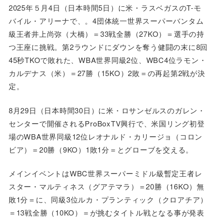
2025年５月4日（日本時間5日）に米・ラスベガスのT-モ
バイル・アリーナで、。4団体統一世界スーパーバンタム
級王者井上尚弥（大橋）＝33戦全勝（27KO）＝選手の持
つ王座に挑戦。第2ラウンドにダウンを奪う健闘の末に8回
45秒TKOで敗れた、WBA世界同級2位、WBC4位ラモン・
カルデナス（米）＝27勝（15KO）2敗＝の再起第2戦が決
定。
8月29日（日本時間30日）に米・ロサンゼルスのガレン・
センターで開催されるProBoxTV興行で、米国リング初登
場のWBA世界同級12位レオナルド・カリージョ（コロン
ビア）＝20勝（9KO）1敗1分＝とグローブを交える。
メインイベントはWBC世界スーパーミドル級暫定王者レ
スター・マルティネス（グアテマラ）＝20勝（16KO）無
敗1分＝に、同級3位ルカ・プランティック（クロアチア）
＝13戦全勝（10KO）＝が挑むタイトル戦となる事が発表