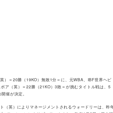
）＝20勝（19KO）無敗1分＝に、元WBA、IBF世界ヘビ
ア（英）＝22勝（21KO）3敗＝が挑むタイトル戦は、5
の開催が決定。
イト（英）によりマネージメントされるウォードリーは、昨