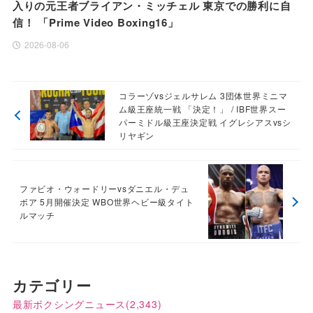
入りの元王者ブライアン・ミッチェル 東京での勝利に自
信！ 「Prime Video Boxing16」
2026-08-06
コラーゾvsジェルサレム 3団体世界ミニマ
ム級王座統一戦 「決定！」 / IBF世界スー
パーミドル級王座決定戦 イグレシアスvsシ
リヤギン
ファビオ・ウォードリーvsダニエル・デュ
ボア 5月開催決定 WBO世界ヘビー級タイト
ルマッチ
カテゴリー
最新ボクシングニュース
(2,343)