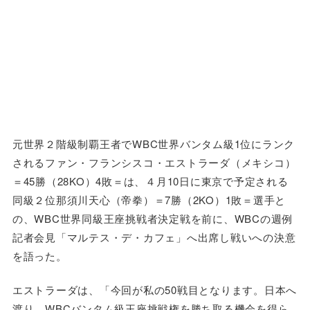
元世界２階級制覇王者でWBC世界バンタム級1位にランク
されるファン・フランシスコ・エストラーダ（メキシコ）
＝45勝（28KO）4敗＝は、４月10日に東京で予定される
同級２位那須川天心（帝拳）＝7勝（2KO）1敗＝選手と
の、WBC世界同級王座挑戦者決定戦を前に、WBCの週例
記者会見「マルテス・デ・カフェ」へ出席し戦いへの決意
を語った。
エストラーダは、「今回が私の50戦目となります。日本へ
渡り、WBCバンタム級王座挑戦権を勝ち取る機会を得ら