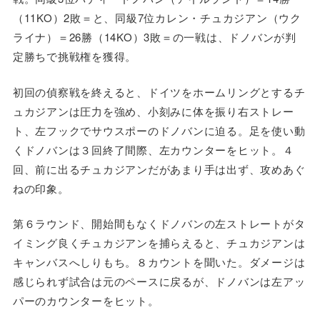
（11KO）2敗＝と、同級7位カレン・チュカジアン（ウク
ライナ）＝26勝（14KO）3敗＝の一戦は、ドノバンが判
定勝ちで挑戦権を獲得。
初回の偵察戦を終えると、ドイツをホームリングとするチ
ュカジアンは圧力を強め、小刻みに体を振り右ストレー
ト、左フックでサウスポーのドノバンに迫る。足を使い動
くドノバンは３回終了間際、左カウンターをヒット。４
回、前に出るチュカジアンだがあまり手は出ず、攻めあぐ
ねの印象。
第６ラウンド、開始間もなくドノバンの左ストレートがタ
イミング良くチュカジアンを捕らえると、チュカジアンは
キャンバスへしりもち。８カウントを聞いた。ダメージは
感じられず試合は元のペースに戻るが、ドノバンは左アッ
パーのカウンターをヒット。