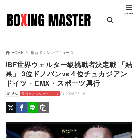
HOME
最新ボクシングニュース
IBF世界ウェルター級挑戦者決定戦 「結
果」 3位ドノバンvs４位チュカジアン
ドイツ・EMX・スポーツ興行
2026-05-16
広告
最新ボクシングニュース