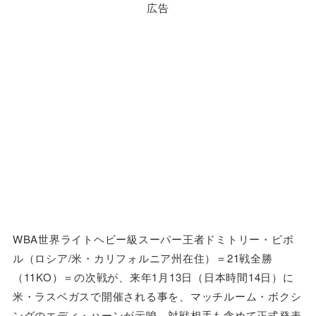
広告
WBA世界ライトヘビー級スーパー王者ドミトリー・ビボ
ル（ロシア/米・カリフォルニア州在住）＝21戦全勝
（11KO）＝の次戦が、来年1月13日（日本時間14日）に
米・ラスベガスで開催される事を、マッチルーム・ボクシ
ングのエディ・ハーンが示唆。対戦相手も含めて正式発表