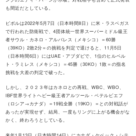
も間近だとしている。
ビボルは2022年5月7日（日本時間8日）に米・ラスベガス
で行われた防衛戦で、4団体統一世界スーパーミドル級王
者サウル・カネロ・アルバレス（メキシコ）＝60勝
（39KO）2敗2分＝の挑戦を判定で退けると、11月5日
（日本時間6日）にはUAE・アブダビで、1位のヒルベル
ト・ラミレス（メキシコ）＝45勝（30KO）1敗＝の指名
挑戦を大差の判定で破った。
しかし、２０２３年はカネロとの再戦、WBC、WBO、
IBF世界ライトヘビー級王者アルツール・ベテルビエフ
（ロシア→カナダ）＝19戦全勝（19KO）＝との対戦話が
あったが実現せず、結局、一度もリングに上がる機会がな
かく、終わろうとしている。
来年1月13日（日本時間14日）にカナダ・ケベック・シテ