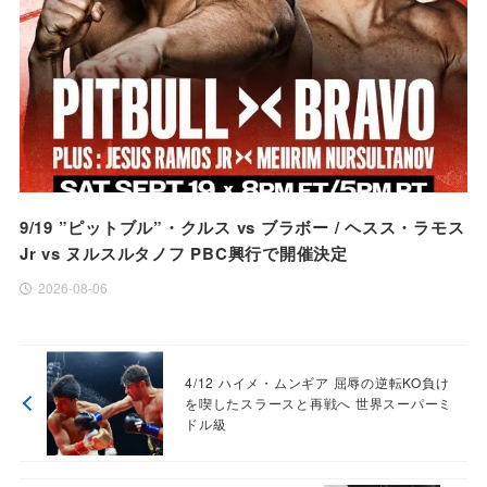
9/19 ”ピットブル”・クルス vs ブラボー / ヘスス・ラモス
Jr vs ヌルスルタノフ PBC興行で開催決定
2026-08-06
4/12 ハイメ・ムンギア 屈辱の逆転KO負け
を喫したスラースと再戦へ 世界スーパーミ
ドル級