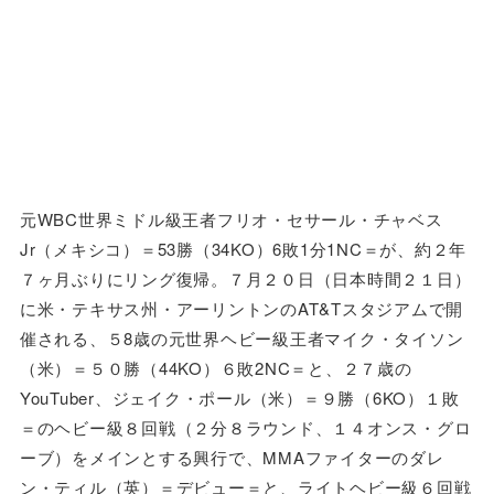
元WBC世界ミドル級王者フリオ・セサール・チャベス
Jr（メキシコ）＝53勝（34KO）6敗1分1NC＝が、約２年
７ヶ月ぶりにリング復帰。７月２０日（日本時間２１日）
に米・テキサス州・アーリントンのAT&Tスタジアムで開
催される、５8歳の元世界ヘビー級王者マイク・タイソン
（米）＝５０勝（44KO）６敗2NC＝と、２７歳の
YouTuber、ジェイク・ポール（米）＝９勝（6KO）１敗
＝のヘビー級８回戦（２分８ラウンド、１４オンス・グロ
ーブ）をメインとする興行で、MMAファイターのダレ
ン・ティル（英）＝デビュー＝と、ライトヘビー級６回戦