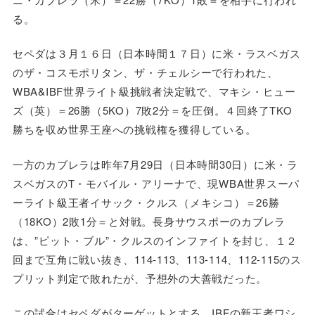
る。
セペダは３月１６日（日本時間１７日）に米・ラスベガス
のザ・コスモポリタン、ザ・チェルシーで行われた、
WBA&IBF世界ライト級挑戦者決定戦で、マキシ・ヒュー
ズ（英）＝26勝（5KO）7敗2分＝を圧倒。４回終了TKO
勝ちを収め世界王座への挑戦権を獲得している。
一方のカブレラは昨年7月29日（日本時間30日）に米・ラ
スベガスのT・モバイル・アリーナで、現WBA世界スーパ
ーライト級王者イサック・クルス（メキシコ）＝26勝
（18KO）2敗1分＝と対戦。長身サウスポーのカブレラ
は、”ピット・ブル”・クルスのインファイトを封じ、１２
回まで互角に戦い抜き、114‐113、113-114、112-115のス
プリット判定で敗れたが、予想外の大善戦だった。
この試合はセペダがターゲットとする、IBFの新王者ワシ