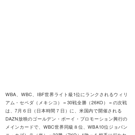
WBA、WBC、IBF世界ライト級1位にランクされるウィリ
アム・セペダ（メキシコ）＝30戦全勝（26KO）＝の次戦
は、7月６日（日本時間７日）に、米国内で開催される
DAZN放映のゴールデン・ボーイ・プロモーション興行の
メインカードで、WBC世界同級８位、WBA10位ジョバン
ニ・カブレラ（米）＝22勝（7KO）1敗＝を相手に行われ