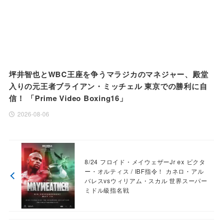
坪井智也とWBC王座を争うマラジカのマネジャー、殿堂
入りの元王者ブライアン・ミッチェル 東京での勝利に自
信！ 「Prime Video Boxing16」
2026-08-06
8/24 フロイド・メイウェザーJr ex ビクタ
ー・オルティス / IBF指令！ カネロ・アル
バレスvsウィリアム・スカル 世界スーパー
ミドル級指名戦