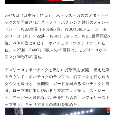
5月10日（日本時間11日）、米・ラスベガスのメタ・アペ
ックスで開催されたズッファ・ボクシング興行のメインイ
ベント。WBA世界ミドル級7位、WBC15位シェーン・モ
ズリーJr（米）＝22勝（12KO）5敗＝と、WBO世界同級5
位、WBC6位セルヒイ・ボハチュク（ウクライナ・米在
住）＝27勝（24KO）3敗＝の10回戦は、モズリーJrが６
回２分38秒TKO勝ち。
モズリーJrはボハチュクと激しい打撃戦を展開。迎えた第
６ラウンド、ボハチュクのテンプルに右フックを打ち込み
ダウンを奪うと、再開後、ガードを固めるボハチュクに肉
薄。ロープ際に追い詰めると左右フックから、ストレー
ト、アッパーと多彩なパンチを打ち込み、レフェリースト
ップ勝ち。キャリア最大の勝利を収めた。