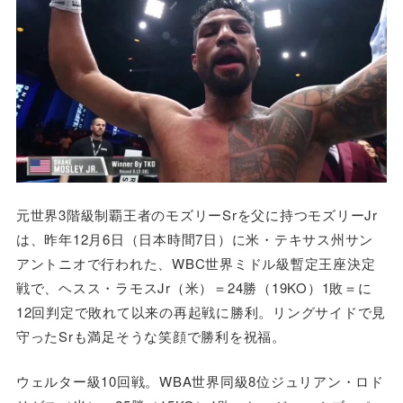
元世界3階級制覇王者のモズリーSrを父に持つモズリーJr
は、昨年12月6日（日本時間7日）に米・テキサス州サン
アントニオで行われた、WBC世界ミドル級暫定王座決定
戦で、ヘスス・ラモスJr（米）＝24勝（19KO）1敗＝に
12回判定で敗れて以来の再起戦に勝利。リングサイドで見
守ったSrも満足そうな笑顔で勝利を祝福。
ウェルター級10回戦。WBA世界同級8位ジュリアン・ロド