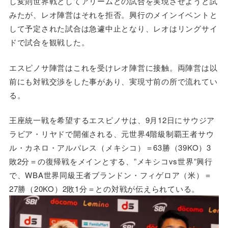
し変則世界戦としてアリームとの試合を実現させようと試
みたが、レオ陣営はそれを拒否。興行のメインイベントと
して予定された試合は急遽中止となり、レオはリングサイ
ドで試合を観戦した。
エスピノサ陣営はこれを受けレオ陣営に接触。両陣営は以
前にも対戦交渉をした事があり、実現寸前の所で流れてい
る。
王座統一戦を希望するエスピノサは、9月12日にサウジア
ラビア・リヤドで開催される、元世界4階級制覇王者サウ
ル・カネロ・アルバレス（メキシコ）＝63勝（39KO）3
敗2分＝の復帰戦をメインとする、”メキシコvs世界”興行
で、WBA世界同級王者ブランドン・フィゲロア（米）＝
27勝（20KO）2敗1分＝との対戦が伝えられている。