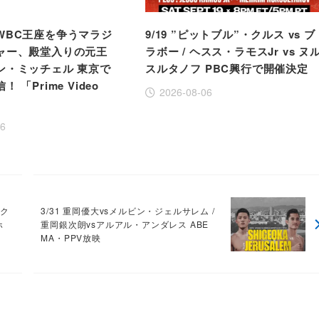
WBC王座を争うマラジ
9/19 ”ピットブル”・クルス vs ブ
ャー、殿堂入りの元王
ラボー / ヘスス・ラモスJr vs ヌ
ン・ミッチェル 東京で
スルタノフ PBC興行で開催決定
 「Prime Video
2026-08-06
」
06
ック
3/31 重岡優大vsメルビン・ジェルサレム /
ホ
重岡銀次朗vsアルアル・アンダレス ABE
MA・PPV放映