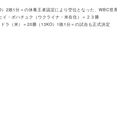
O）2敗1分＝の休養王者認定により空位となった、WBC世
ヒイ・ボハチュク（ウクライナ・米在住）＝２３勝
ドラ（米）＝20勝（13KO）1敗1分＝の試合も正式決定