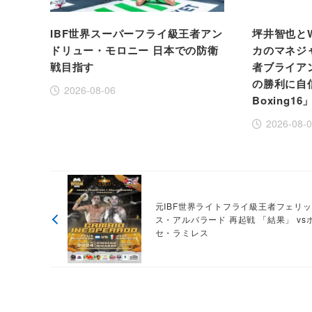
IBF世界スーパーフライ級王者アン
坪井智也と
ドリュー・モロニー 日本での防衛
カのマネジ
戦目指す
者ブライア
の勝利に自信！
2026-08-06
Boxing16
2026-08-
元IBF世界ライトフライ級王者フェリ
ス・アルバラード 再起戦 「結果」 vs
セ・ラミレス