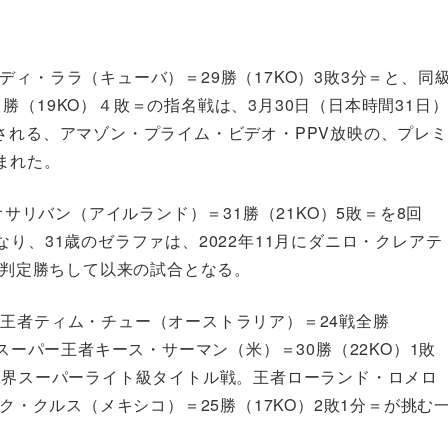
ィ・ララ（キューバ）＝29勝（17KO）3敗3分＝と、同
（19KO）４敗＝の指名戦は、3月30日（日本時間31日
される、アマゾン・プライム・ビデオ・PPV放映の、プレミ
まれた。
オサリバン（アイルランド）＝31勝（21KO）5敗＝を8回
り、31歳のゼラファは、2022年11月にダニロ・クレアテ
0回判定勝ちして以来の試合となる。
王者ティム・チュー（オーストラリア）＝24戦全勝
Aスーパー王者キース・サーマン（米）＝30勝（22KO）1敗
世界スーパーライト級タイトル戦。王者ローランド・ロメロ
ク・クルス（メキシコ）＝25勝（17KO）2敗1分＝が挑む