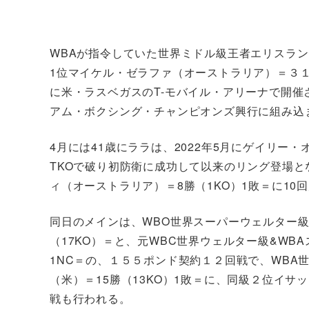
WBAが指令していた世界ミドル級王者エリスランデ
1位マイケル・ゼラファ（オーストラリア）＝３１勝
に米・ラスベガスのT-モバイル・アリーナで開催
アム・ボクシング・チャンピオンズ興行に組み込
4月には41歳にララは、2022年5月にゲイリー・
TKOで破り初防衛に成功して以来のリング登場とな
ィ（オーストラリア）＝8勝（1KO）1敗＝に1
同日のメインは、WBO世界スーパーウェルター級
（17KO）＝と、元WBC世界ウェルター級&WB
1NC＝の、１５５ポンド契約１２回戦で、WBA
（米）＝15勝（13KO）1敗＝に、同級２位イサッ
戦も行われる。