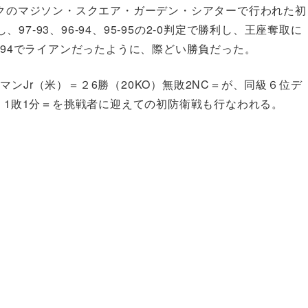
ークのマジソン・スクエア・ガーデン・シアターで行われた初
-93、96-94、95-95の2-0判定で勝利し、王座奪取に
-94でライアンだったように、際どい勝負だった。
ンJr（米）＝２6勝（20KO）無敗2NC＝が、同級６位デ
O）1敗1分＝を挑戦者に迎えての初防衛戦も行なわれる。