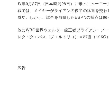
昨年9月27日（日本時間28日）に米・ニューヨ
戦では、メイヤーがライアンの後半の猛追を交わし、97
成功。しかし、試合を放映したESPNの採点は96
他にWBO世界ウェルター級王者ブライアン・ノーマ
レク・クエバス（プエルトリコ）＝27勝（19K
広告