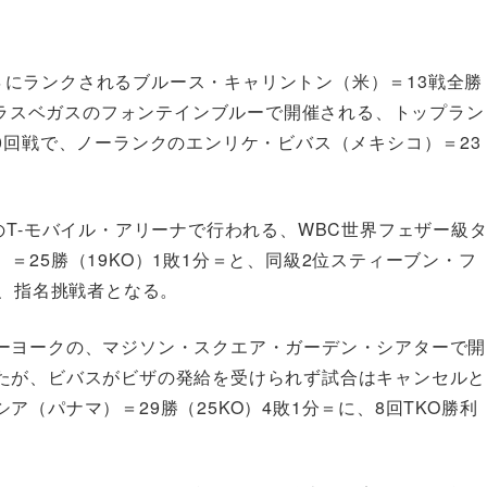
BF４にランクされるブルース・キャリントン（米）＝13戦全勝
米・ラスベガスのフォンテインブルーで開催される、トップラン
0回戦で、ノーランクのエンリケ・ビバス（メキシコ）＝23
のT-モバイル・アリーナで行われる、WBC世界フェザー級
25勝（19KO）1敗1分＝と、同級2位スティーブン・フ
の、指名挑戦者となる。
ーヨークの、マジソン・スクエア・ガーデン・シアターで開
たが、ビバスがビザの発給を受けられず試合はキャンセルと
（パナマ）＝29勝（25KO）4敗1分＝に、8回TKO勝利