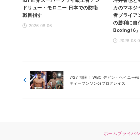
IBF世界スーパーフライ級王者アン
坪井智也と
ドリュー・モロニー 日本での防衛
カのマネジ
戦目指す
者ブライア
の勝利に自信！
2026-08-06
Boxing16
2026-08-
7/27 期限！ WBC デビン・ヘイニーv
ティーブンソンorプログレイス
ホーム
プライバ