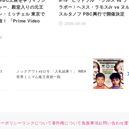
WBC王座を争うマラジ
9/19 ”ピットブル”・クルス vs ブ
ャー、殿堂入りの元王
ラボー / ヘスス・ラモスJr vs ヌ
ン・ミッチェル 東京で
スルタノフ PBC興行で開催決定
 「Prime Video
2026-08-06
」
06
sス
ノックアウトvsロサ 「入札結果！」 WBA
世界ミニマム級王座統一戦
シーポリシー
リンクについて
著作権について
免責事項
お問い合わせ
運