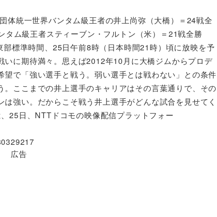
4団体統一世界バンタム級王者の井上尚弥（大橋）＝24戦全
バンタム級王者スティーブン・フルトン（米）＝21戦全勝
東部標準時間、25日午前8時（日本時間21時）頃に放映を予
いに期待満々。思えば2012年10月に大橋ジムからプロデ
希望で「強い選手と戦う。弱い選手とは戦わない」との条件
う。ここまでの井上選手のキャリアはその言葉通りで、その
ンは強い。だからこそ戦う井上選手がどんな試合を見せてく
、25日、NTTドコモの映像配信プラットフォー
880329217
広告