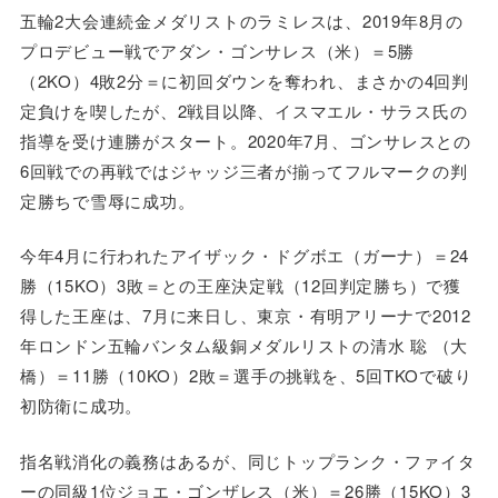
五輪2大会連続金メダリストのラミレスは、2019年8月の
プロデビュー戦でアダン・ゴンサレス（米）＝5勝
（2KO）4敗2分＝に初回ダウンを奪われ、まさかの4回判
定負けを喫したが、2戦目以降、イスマエル・サラス氏の
指導を受け連勝がスタート。2020年7月、ゴンサレスとの
6回戦での再戦ではジャッジ三者が揃ってフルマークの判
定勝ちで雪辱に成功。
今年4月に行われたアイザック・ドグボエ（ガーナ）＝24
勝（15KO）3敗＝との王座決定戦（12回判定勝ち）で獲
得した王座は、7月に来日し、東京・有明アリーナで2012
年ロンドン五輪バンタム級銅メダルリストの清水 聡 （大
橋）＝11勝（10KO）2敗＝選手の挑戦を、5回TKOで破り
初防衛に成功。
指名戦消化の義務はあるが、同じトップランク・ファイタ
ーの同級1位ジョエ・ゴンザレス（米）＝26勝（15KO）3