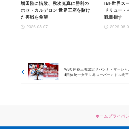
増田陸に惜敗、秋次克真に勝利の
IBF世界
ホセ・カルデロン 世界王座を賭け
ドリュー・
た再戦を希望
戦目指す
2026-08-07
2026-08-
WBC休養王者認定サバンナ・マーシャ
4団体統一女子世界スーパーミドル級
ホーム
プライバ