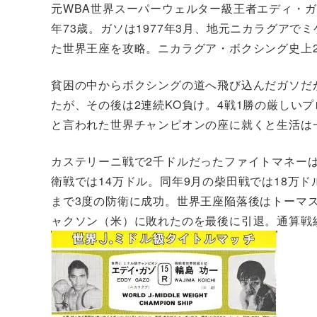
元WBA世界スーパーウェルター級王者エディ・ガ
年73歳。ガソは1977年3月、地元ニカラグア
た世界王座を攻略。ニカラグア・ボクシング史上
貧困の中からボクシングの道へ飛び込んだガソだが
たが、その後は2連続KO負け。4戦1勝の厳しい
と言われた世界チャンピオンの座に就くと生活は
カステリーニ戦で2千ドルだったファイトマネーは
衛戦では14万ドル。同年9月の柴田戦では18万ド
まで3度の防衛に成功。世界王座陥落後はトーマス
ャクソン（米）に敗れたのを最後に引退。通算戦績40