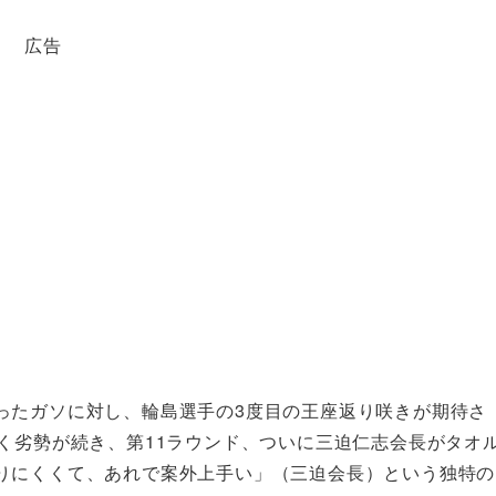
広告
ったガソに対し、輪島選手の3度目の王座返り咲きが期待さ
く劣勢が続き、第11ラウンド、ついに三迫仁志会長がタオ
りにくくて、あれで案外上手い」（三迫会長）という独特の