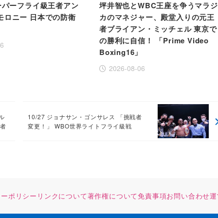
スーパーフライ級王者アン
坪井智也とWBC王座を争うマラジ
モロニー 日本での防衛
カのマネジャー、殿堂入りの元王
者ブライアン・ミッチェル 東京で
の勝利に自信！ 「Prime Video
06
Boxing16」
2026-08-06
ル
10/27 ジョナサン・ゴンサレス 「挑戦者
王者
変更！」 WBO世界ライトフライ級戦
シーポリシー
リンクについて
著作権について
免責事項
お問い合わせ
運