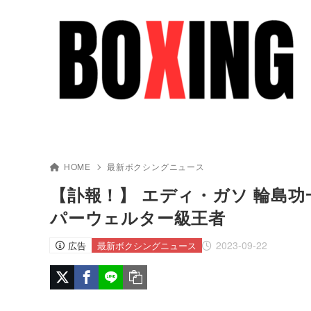
HOME
最新ボクシングニュース
【訃報！】 エディ・ガソ 輪島功
パーウェルター級王者
2023-09-22
広告
最新ボクシングニュース