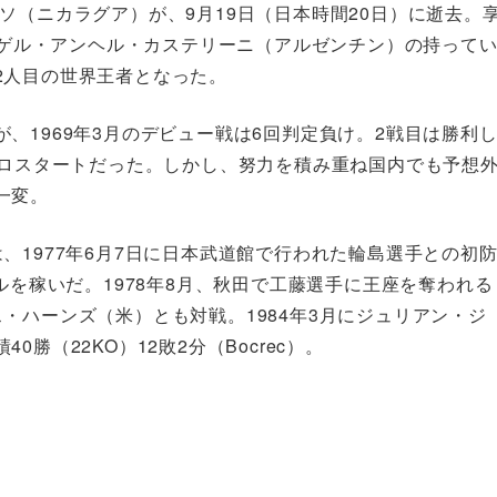
ソ（ニカラグア）が、9月19日（日本時間20日）に逝去。
でミゲル・アンヘル・カステリーニ（アルゼンチン）の持って
2人目の世界王者となった。
、1969年3月のデビュー戦は6回判定負け。2戦目は勝利
プロスタートだった。しかし、努力を積み重ね国内でも予想
一変。
、1977年6月7日に日本武道館で行われた輪島選手との初
ルを稼いだ。1978年8月、秋田で工藤選手に王座を奪われる
・ハーンズ（米）とも対戦。1984年3月にジュリアン・ジ
勝（22KO）12敗2分（Bocrec）。