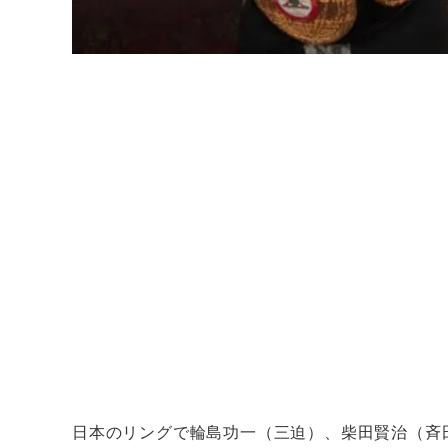
日本のリングで輪島功一（三迫）、柴田賢治（斉