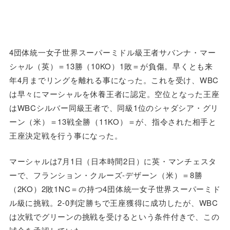
4団体統一女子世界スーパーミドル級王者サバンナ・マー
シャル（英）＝13勝（10KO）1敗＝が負傷。早くとも来
年4月までリングを離れる事になった。これを受け、WBC
は早々にマーシャルを休養王者に認定。空位となった王座
はWBCシルバー同級王者で、同級1位のシャダシア・グリ
ーン（米）＝13戦全勝（11KO）＝が、指令された相手と
王座決定戦を行う事になった。
マーシャルは7月1日（日本時間2日）に英・マンチェスタ
ーで、フランション・クルーズ-デザーン（米）＝8勝
（2KO）2敗1NC＝の持つ4団体統一女子世界スーパーミド
ル級に挑戦。2‐0判定勝ちで王座獲得に成功したが、WBC
は次戦でグリーンの挑戦を受けるという条件付きで、この