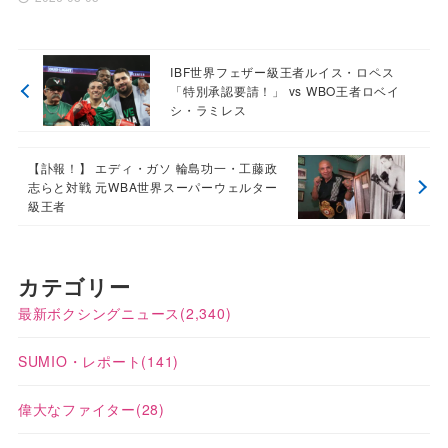
IBF世界フェザー級王者ルイス・ロペス
「特別承認要請！」 vs WBO王者ロベイ
シ・ラミレス
【訃報！】 エディ・ガソ 輪島功一・工藤政
志らと対戦 元WBA世界スーパーウェルター
級王者
カテゴリー
最新ボクシングニュース
(2,340)
SUMIO・レポート
(141)
偉大なファイター
(28)