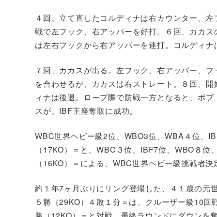
４回、立て直したコルディナは右カウンター、左
戦で左フック、右アッパーを好打。６回、カカス
は左右フックから右アッパーを連打。コルディナ
７回、カカスが出る。左フック、右アッパー、フ
を合わせるが、カカスは右ストレート。８回、開
ィナは後退。ロープ際で防戦一方となると、ボブ
スが、IBF王座奪取に成功。
WBC世界ヘビー級2位、WBO3位、WBA４位、
（17KO）＝と、WBC３位、IBF7位、WBO８
（16KO）＝による、WBC世界ヘビー級挑戦者
約１年7ヶ月ぶりにリング登場した、４１歳の元
５勝（29KO）４敗１分＝は、クルーザー級10
勝（12KO）＝と対戦。最終ラウンドにダウンを奪わ