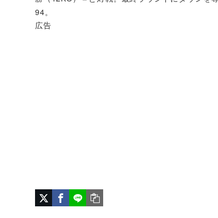
94。
広告