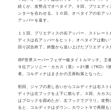
続くが、攻勢点でオペタイア。９回、ブリエディ
ンターを合わせる。１０回、オペタイアの右アッ
アッパーを返す。
１１回、ブリエディスの右アッパー、ストレート
ディスは右アッパーをヒット。オペタイアは動い
回り試合終了。終盤から追い上げたブリエディス
IBF世界スーパーフェザー級タイトルマッチ。王
９位アンソニー・カカス（英）＝21勝（7KO）
者。コルディナはまさかの王座転落となった。
初回、ジャブの差し合いからコルディナは右スト
ディナは左フックを上下に散らす。３回、カカス
はブロックを固めたが、左フックでグラリ。攻勢
ると、コルディナはダウン。カウント９で再開も