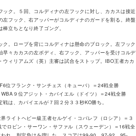
フック。５回、コルディナの左フックに対し、カカスは接近
の左フック、右アッパーがコルディナのガードを割る。終盤
は棒立ちとなり終了ゴング。
ック。ロープを背にコルディナは懸命のブロック。左フック
始早々カカスの左ボディ、右フック、アッパーを受けコルデ
・ウィリアムズ（英）主審は試合をストップ。IBO王者カカ
IBF6位フランク・サンチェス（キューバ）＝24戦全勝
位、WBA９位アジット・カバイエル（ドイツ）＝24戦全勝
決定戦は、カバイエルが７回２分３３秒KO勝ち。
世界ライトヘビー級王者セルゲイ・コバレフ（ロシア）＝３
回戦でロビン・サーワン・サファル（スウェーデン）＝16戦全
れ、判定負けを喫した。スコアは99-90、97-92、95-