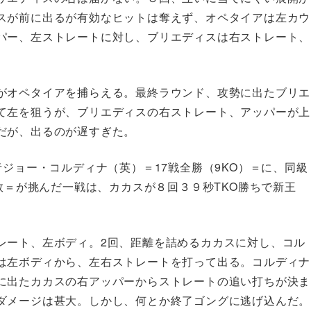
スが前に出るが有効なヒットは奪えず、オペタイアは左カウ
パー、左ストレートに対し、ブリエディスは右ストレート、
がオペタイアを捕らえる。最終ラウンド、攻勢に出たブリエ
て左を狙うが、ブリエディスの右ストレート、アッパーが上
だが、出るのが遅すぎた。
者ジョー・コルディナ（英）＝17戦全勝（9KO）＝に、同級
1敗＝が挑んだ一戦は、カカスが８回３９秒TKO勝ちで新王
レート、左ボディ。2回、距離を詰めるカカスに対し、コル
は左ボディから、左右ストレートを打って出る。コルディナ
に出たカカスの右アッパーからストレートの追い打ちが決ま
ダメージは甚大。しかし、何とか終了ゴングに逃げ込んだ。