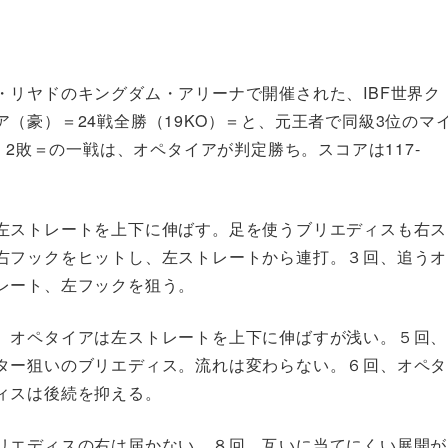
リヤドのキングダム・アリーナで開催された、IBF世界ク
（豪）＝24戦全勝（19KO）＝と、元王者で同級3位のマ
）2敗＝の一戦は、オペタイアが判定勝ち。スコアは117-
左ストレートを上下に伸ばす。足を使うブリエディスも右ス
右フックをヒットし、左ストレートから連打。３回、追うオ
レート、左フックを狙う。
。オペタイアは左ストレートを上下に伸ばすが浅い。５回、
ター狙いのブリエディス。流れは変わらない。６回、オペタ
ィスは後続を抑える。
リエディスの右は届かない。８回、互いに当てにくい展開が