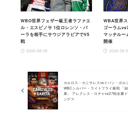
WBO世界フェザー級王者ラファエ
WBA世界
ル・エスピノサ 1位ロレンソ・パ
ゴーラムvs
ーラを相手にサウジアラビアでV5
マッチルー
戦
開催
2026-08-08
2026-08-
カルロス・カニサレスvsイバン・ガル
WBCシルバー・ライトフライ級戦 「
果」 アレクシス・ロチャvs27戦全勝
ンゲス