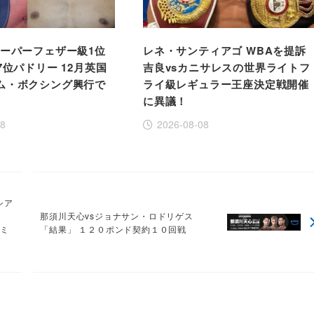
スーパーフェザー級1位
レネ・サンティアゴ WBAを提訴
7位パドリー 12月英国
吉良vsカニサレスの世界ライトフ
ム・ボクシング興行で
ライ級レギュラー王座決定戦開催
に異議！
08
2026-08-08
シア
結
那須川天心vsジョナサン・ロドリゲス
ドミ
「結果」 １２０ポンド契約１０回戦