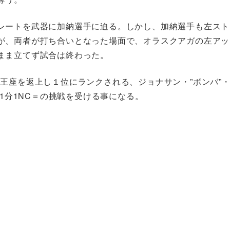
レートを武器に加納選手に迫る。しかし、加納選手も左スト
が、両者が打ち合いとなった場面で、オラスクアガの左アッ
まま立てず試合は終わった。
王座を返上し１位にランクされる、ジョナサン・”ボンバ”
敗1分1NC＝の挑戦を受ける事になる。