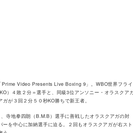
ideo Presents Live Boxing 9」。WBO世界フライ
1KO）４敗２分＝選手と、同級3位アンソニー・オラスクア
アガが３回２分５０秒KO勝ちで新王者。
、寺地拳四朗（B.M.B）選手に善戦したオラスクアガの対
パーを中心に加納選手に迫る。２回もオラスクアガが右スト
奪う。