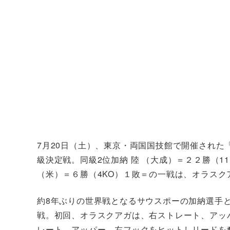
7月20日（土）、東京・両国国技館で開催された「Prime V
級決定戦。同級2位加納 陸 （大成）＝２２勝（1
（米）＝６勝（4KO）１敗＝の一戦は、オラスク
約8年ぶりの世界戦となるサウスポーの加納選手と
戦。初回、オラスクアガは、右ストレート、アッ
レート、アッパー、左フックをヒットしリードを