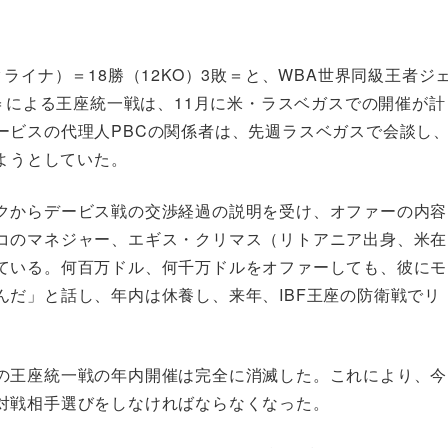
ライナ）＝18勝（12KO）3敗＝と、WBA世界同級王者ジ
）＝による王座統一戦は、11月に米・ラスベガスでの開催が計
ービスの代理人PBCの関係者は、先週ラスベガスで会談し
めようとしていた。
クからデービス戦の交渉経過の説明を受け、オファーの内容
コのマネジャー、エギス・クリマス（リトアニア出身、米在
ている。何百万ドル、何千万ドルをオファーしても、彼にモ
だ」と話し、年内は休養し、来年、IBF王座の防衛戦でリ
の王座統一戦の年内開催は完全に消滅した。これにより、今
対戦相手選びをしなければならなくなった。