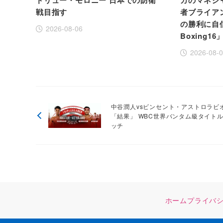
ドリュー・モロニー 日本での防衛
カのマネジ
戦目指す
者ブライア
の勝利に自信！
2026-08-06
Boxing16
2026-08-
中谷潤人vsビンセント・アストロラビ
「結果」 WBC世界バンタム級タイト
ッチ
ホーム
プライバ