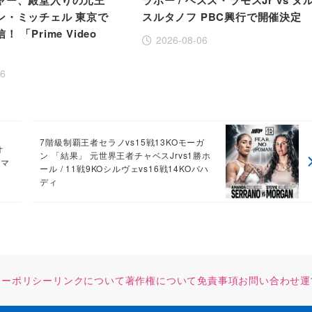
ャー、殿堂入りの元王
ラボー / ヘスス・ラモスJr vs ヌ
ン・ミッチェル 東京で
スルタノフ PBC興行で開催決定
 「Prime Video
2026-08-06
」
06
7階級制覇王者セラノvs15戦13KOモーガ
オ
ン 「結果」 元世界王者チャベスJrvs1勝ホ
ルマ
ール / 11戦9KOシルヴェvs16戦14KOバハ
ディ
シーポリシー
リンクについて
著作権について
免責事項
お問い合わせ
運