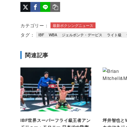
カテゴリー：
最新ボクシングニュース
タグ：
IBF
WBA
ジェルボンテ・デービス
ライト級
関連記事
IBF世界スーパーフライ級王者アン
坪井智也と