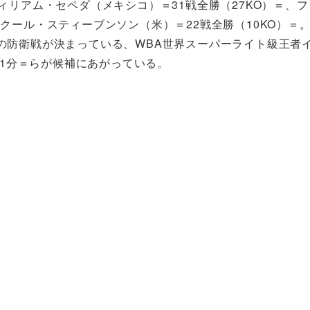
ィリアム・セペダ（メキシコ）＝31戦全勝（27KO）＝、フ
クール・スティーブンソン（米）＝22戦全勝（10KO）＝
の防衛戦が決まっている、WBA世界スーパーライト級王者
敗1分＝らが候補にあがっている。