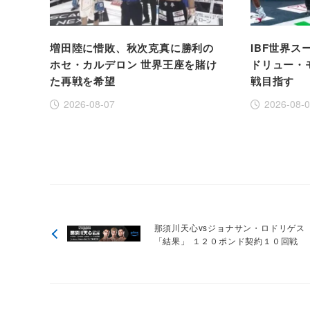
増田陸に惜敗、秋次克真に勝利の
IBF世界
ホセ・カルデロン 世界王座を賭け
ドリュー・
た再戦を希望
戦目指す
2026-08-07
2026-08-
那須川天心vsジョナサン・ロドリゲス
「結果」 １２０ポンド契約１０回戦