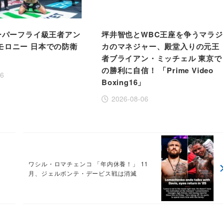
スーパーフライ級王者アン
坪井智也とWBC王座を争うマラジ
モロニー 日本での防衛
カのマネジャー、殿堂入りの元王
者ブライアン・ミッチェル 東京で
の勝利に自信！ 「Prime Video
06
Boxing16」
2026-08-06
ワシル・ロマチェンコ 「年内休養！」 11
月、ジェルボンテ・デービス戦は消滅