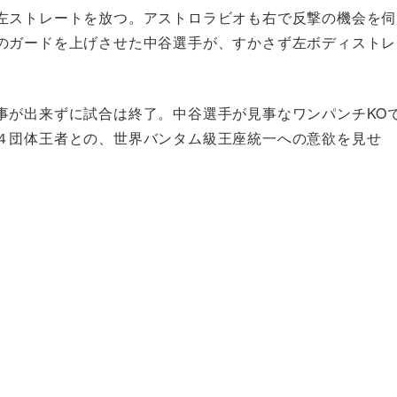
左ストレートを放つ。アストロラビオも右で反撃の機会を伺
のガードを上げさせた中谷選手が、すかさず左ボディストレ
事が出来ずに試合は終了。中谷選手が見事なワンパンチKO
４団体王者との、世界バンタム級王座統一への意欲を見せ