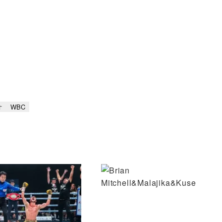
オ
WBC