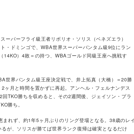
界スーパーフライ級王者リボリオ・ソリス（ベネズエラ）
ント・ドミンゴで、WBA世界スーパーバンタム級9位にラン
（14KO）4敗＝の持つ、WBAゴールド同級王座へ挑戦す
BA世界バンタム級王座決定戦で、井上拓真（大橋）＝20勝
は、2ヶ月と時間を置かずに再起。アンヘル・フェルナンデス
で2回TKO勝ちを収めると、その2週間後、ジェイソン・プラ
TKO勝ち。
まれず、約1年5ヶ月ぶりのリング登場となる。38歳のレ
ているが、ソリスが勝てば世界ランク復帰は確実となるだけ