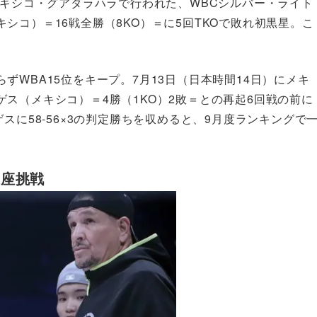
メキシコ・グアダラハラで行われた、WBCシルバー・ライト
シコ）＝16戦全勝（8KO）＝に5回TKOで敗れ初黒星。こ
WBA15位をキープ。7月13日（日本時間14日）にメキ
ス（メキシコ）＝4勝（1KO）2敗＝との再起6回戦の前に
スに58-56×3の判定勝ちを収めると、9月度ランキングで
王座挑戦