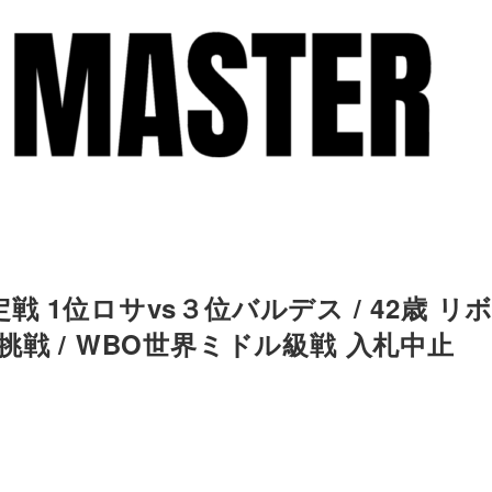
 1位ロサvs３位バルデス / 42歳 リ
戦 / WBO世界ミドル級戦 入札中止