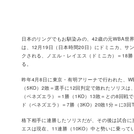
日本のリングでもお馴染みの、42歳の元WBA世
は、12月19日（日本時間20日）にドミニカ、サ
クされる、ノエル・レイエス（ドミニカ）＝18勝
る。
昨年4月8日に東京・有明アリーナで行われた、W
（5KO）2敗＝選手に12回判定で敗れたソリス
（ベネズエラ）＝1勝（1KO）13敗＝との8回戦
ド（ベネズエラ）＝7勝（3KO）20敗1分＝に3回
格下相手に連勝したソリスだが、その後は試合に恵
エスは現在、11連勝（10KO）中と勢いに乗っ