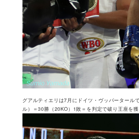
グアルティエリは7月にドイツ・ヴッパータール
ル）＝30勝（20KO）1敗＝を判定で破り王座