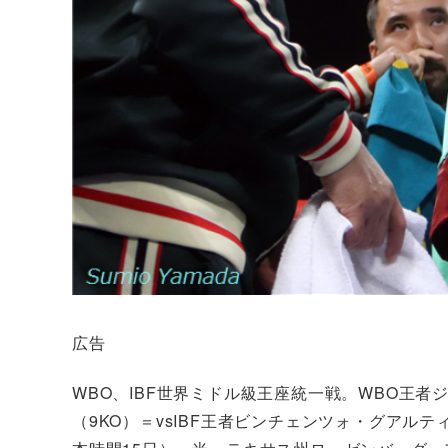
広告
WBO、IBF世界ミドル級王座統一戦。WBO王
（9KO）＝vsIBF王者ビンチェンツォ・グアルテ