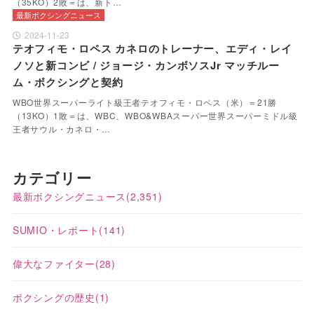
（35KO）2敗＝は、新ト…
最新ボクシングニュース
2024-11-23
テオフィモ・ロペス カネロのトレーナー、エディ・レイ
ノソと新コンビ / ジョージ・カンボソスJr マッチルー
ム・ボクシングと契約
WBO世界スーパーライト級王者テオフィモ・ロペス（米）＝21勝
（13KO）1敗＝は、WBC、WBO&WBAスーパー世界スーパーミドル級
王者サウル・カネロ・…
カテゴリー
最新ボクシングニュース
(2,351)
SUMIO・レポート
(141)
偉大なファイター
(28)
ボクシングの歴史
(1)