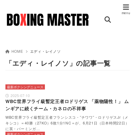
HOME
エディ・レイノソ
「エディ・レイノソ」の記事一覧
最新ボクシングニュース
2025-07-10
WBC世界フライ級暫定王者ロドリゲス 「薬物陽性！」 ム
ンギアに続くチーム・カネロの不祥事
WBC世界フライ級暫定王者フランシスコ・”チワワ”・ロドリゲスJr（メ
キシコ）＝40勝（27KO）6敗1分1NC＝が、6月21日（日本時間22日）
に英・バーミンガ…
最新ボクシングニュース