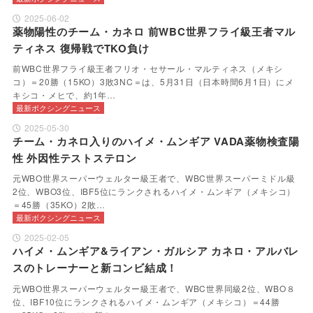
2025-06-02
薬物陽性のチーム・カネロ 前WBC世界フライ級王者マル
ティネス 復帰戦でTKO負け
前WBC世界フライ級王者フリオ・セサール・マルティネス（メキシ
コ）＝20勝（15KO）3敗3NC＝は、5月31日（日本時間6月1日）にメ
キシコ・メヒで、約1年…
最新ボクシングニュース
2025-05-30
チーム・カネロ入りのハイメ・ムンギア VADA薬物検査陽
性 外因性テストステロン
元WBO世界スーパーウェルター級王者で、WBC世界スーパーミドル級
2位、WBO3位、IBF5位にランクされるハイメ・ムンギア（メキシコ）
＝45勝（35KO）2敗…
最新ボクシングニュース
2025-02-05
ハイメ・ムンギア&ライアン・ガルシア カネロ・アルバレ
スのトレーナーと新コンビ結成！
元WBO世界スーパーウェルター級王者で、WBC世界同級2位、WBO８
位、IBF10位にランクされるハイメ・ムンギア（メキシコ）＝44勝