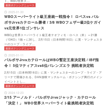
ト。WBO世界ス…
最新ボクシングニュース
2025-01-30
WBOスーパーライト級王座統一戦指令！ ロペスvs バル
ボサJrvsカテロール勝者 / 3/8 WBOフェザー級2位ケガイ
vs元世界1位ゴンサレス
WBOは世界スーパーライト級王者テオフィモ・ロペス（米）＝21勝
（13KO）1敗＝に対し、2月15日（日本時間16日）に英・マンチェスタ
ーのコープ・ライブ…
最新ボクシングニュース
2025-01-11
バルボサJrvsカテロールはWBO暫定王座決定戦 / IBF指
令！ 5位マティアスvs6位バレンズエラ 挑戦者決定戦
2月15日（日本時間16日）に英・マンチェスターのコープ・ライブ・ア
リーナで開催される、DAN放映マッチルーム・ボクシング興行のメイン
イベントとし…
最新ボクシングニュース
2024-12-23
2/15 アーノルド・バルボサJrvsジャック・カテロール
「決定！」 WBO世界スーパーライト級挑戦者決定戦