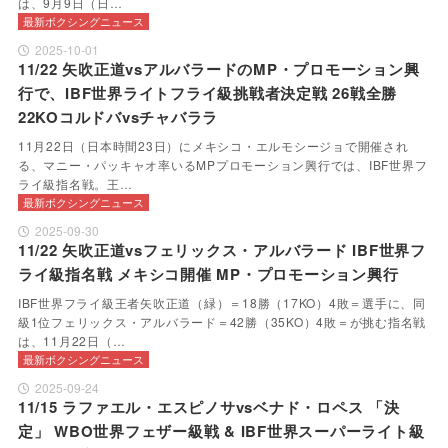
は、9月9日（日…
最新ボクシングニュース
2025-10-01
11/22 矢吹正道vsアルバラードのMP・プロモーション興
行で、IBF世界ライトフライ級挑戦者決定戦 26戦全勝
22KOコルドバvsチャバララ
11月22日（日本時間23日）にメキシコ・エルモシージョで開催され
る、マニー・パッキャオ率いるMPプロモーション興行では、IBF世界フ
ライ級指名戦。王…
最新ボクシングニュース
2025-09-30
11/22 矢吹正道vsフェリックス・アルバラード IBF世界フ
ライ級指名戦 メキシコ開催 MP・プロモーション興行
IBF世界フライ級王者矢吹正道（緑）＝18勝（17KO）4敗＝選手に、同
級1位フェリックス・アルバラード＝42勝（35KO）4敗＝が挑む指名戦
は、11月22日（…
最新ボクシングニュース
2025-09-24
11/15 ラファエル・エスピノサvsベナド・ロペス 「決
定」 WBO世界フェザー級戦 & IBF世界スーパーライト級