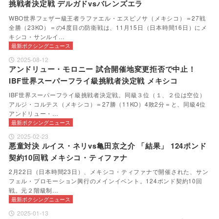
挑戦者決定戦 デルガドvsバレンズエラ
WBO世界フェザー級王者ラファエル・エスピノサ（メキシコ）＝27戦
全勝（23KO）＝の4度目の防衛戦は、11月15日（日本時間16日）にメ
キシコ・サンルイ…
最新ボクシングニュース
2025-08-12
アンドリュー・モロニー 試合開催地変更拒否で中止！
IBF世界スーパーフライ級挑戦者決定戦 メキシコ
IBF世界スーパーフライ級挑戦者決定戦。同級３位（１、２位は空位）
アルジ・コルテス（メキシコ）＝27勝（11KO）4敗2分＝と、同級4位
アンドリュー・…
最新ボクシングニュース
2025-02-23
悪童対決 ルイス・ネリvs亀田京之介 「結果」 124ポンド
契約10回戦 メキシコ・ティファナ
2月22日（日本時間23日）、メキシコ・ティファナで開催された、サン
フェル・プロモーション興行のメインイベント。124ポンド契約10回
戦。元２階級制…
最新ボクシングニュース
2025-01-13