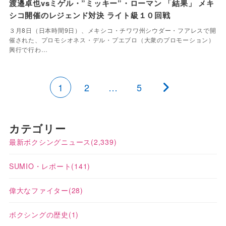
渡邉卓也vsミゲル・”ミッキー”・ローマン 「結果」 メキ
シコ開催のレジェンド対決 ライト級１０回戦
３月8日（日本時間9日）、メキシコ・チワワ州シウダー・フアレスで開
催された、プロモシオネス・デル・プエブロ（大衆のプロモーション）
興行で行わ…
1
2
…
5
カテゴリー
最新ボクシングニュース
(2,339)
SUMIO・レポート
(141)
偉大なファイター
(28)
ボクシングの歴史
(1)