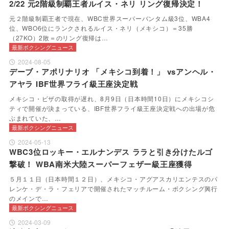
2/22 元2階級制覇王者ルイス・ネリ リング復帰決定！
元２階級制覇王者で現在、WBC世界スーパーバンタム級3位、WBA4
位、WBO6位にランクされるルイス・ネリ（メキシコ）＝35勝
（27KO）2敗＝のリング復帰は…
最新ボクシングニュース
2024-08-05
デーブ・アポリナリオ 「メキシコ到着！」 vsアンヘル・
アヤラ IBF世界フライ級王座決定戦
メキシコ・ビザの取得が遅れ、8月9日（日本時間10日）にメキシコシ
ティで開催が決まっている、IBF世界フライ級王座決定戦への出場が危
ぶまれていた、…
最新ボクシングニュース
2024-05-13
WBC3位ロッキー・エルナンデス ララと引き分けたルゴ
撃破！ WBA南米大陸スーパーフェザー級王座獲得
５月１１日（日本時間１２日）、メキシコ・アグアスカリエンテスのパ
レンケ・デ・ラ・フェリアで開催されたマッチルーム・ボクシング興行
のメインで…
最新ボクシングニュース
2024-03-09