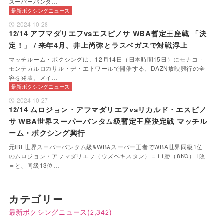
スーパーバンタ…
最新ボクシングニュース
2024-10-28
12/14 アフマダリエフvsエスピノサ WBA暫定王座戦 「決
定！」 / 来年4月、井上尚弥とラスベガスで対戦浮上
マッチルーム・ボクシングは、12月14日（日本時間15日）にモナコ・
モンテカルロのサル・デ・エトワールで開催する、DAZN放映興行の全
容を発表。メイ…
最新ボクシングニュース
2024-10-27
12/14 ムロジョン・アフマダリエフvsリカルド・エスピノ
サ WBA世界スーパーバンタム級暫定王座決定戦 マッチル
ーム・ボクシング興行
元IBF世界スーパーバンタム級&WBAスーパー王者でWBA世界同級1位
のムロジョン・アフマダリエフ（ウズベキスタン）＝11勝（8KO）1敗
＝と、同級13位…
カテゴリー
最新ボクシングニュース
(2,342)