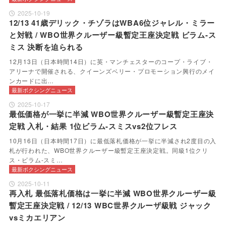
2025-10-19
12/13 41歳デリック・チゾラはWBA6位ジャレル・ミラー
と対戦 / WBO世界クルーザー級暫定王座決定戦 ビラム-ス
ミス 決断を迫られる
12月13日（日本時間14日）に英・マンチェスターのコープ・ライブ・
アリーナで開催される、クイーンズベリー・プロモーション興行のメイ
ンカードに出…
最新ボクシングニュース
2025-10-17
最低価格が一挙に半減 WBO世界クルーザー級暫定王座決
定戦 入札・結果 1位ビラム-スミスvs2位フレス
10月16日（日本時間17日）に最低落札価格が一挙に半減され2度目の入
札が行われた、WBO世界クルーザー級暫定王座決定戦。同級1位クリ
ス・ビラム-スミ…
最新ボクシングニュース
2025-10-11
再入札 最低落札価格は一挙に半減 WBO世界クルーザー級
暫定王座決定戦 / 12/13 WBC世界クルーザ級戦 ジャック
vsミカエリアン