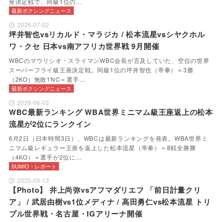
座決定戦で、同級1位の…
最新ボクシングニュース
2026-07-02
坪井智也vsリカルド・マラジカ / 松本流星vsシヤクホル
ワ・クセ 日本vs南アフリカ世界戦 9月開催
WBCのマウリシオ・スライマンWBC会長が言及していた、空位の世界
スーパーフライ級王座決定戦。同級1位の坪井智也（帝拳）＝3勝
（2KO）無敗1NC＝選手…
最新ボクシングニュース
2026-06-03
WBC最新ランキング WBA世界ミニマム級王座返上の松本
流星が2位にランクイン
6月2日（日本時間3日）、WBCは最新ランキングを発表。WBA世界ミ
ニマム級レギュラー王座を返上した松本流星（帝拳）＝8戦全勝勝
（4KO）＝選手が2位に…
SUMIO・レポート
2025-09-13
【Photo】 井上尚弥vsアフマダリエフ 「前日計量クリ
ア」 / 武居由樹vs1位メディナ / 高田勇仁vs松本流星 トリ
プル世界戦・名古屋・IGアリーナ開催