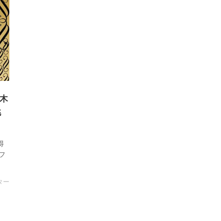
々木
挑
得
フ
ター