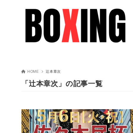
HOME
辻本章次
「辻本章次」の記事一覧