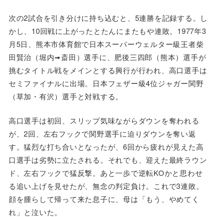
次の2試合を引き分けに持ち込むと、5連勝を記録する。し
かし、10回戦に上がったとたんにまたもや連敗。1977年3
月5日、熊本市体育館で日本スーパーウェルター級王者柴
田賢治（堀内➟斎田）選手に、肥後三四郎（熊本）選手が
挑むタイトル戦をメインとする興行が行われ、高口選手は
セミファイナルに出場。日本フェザー級4位ジャガー関野
（草加・有沢）選手と対戦する。
高口選手は初回、スリップ気味ながらダウンを奪われる
が、2回、左右フックで関野選手に迫りダウンを奪い返
す。猛烈な打ち合いとなったが、6回から疲れが見えた高
口選手は劣勢に立たされる。それでも、迎えた最終ラウン
ド、左右フックで猛反撃。あと一歩で逆転KOかと思わせ
る追い上げを見せたが、無念の判定負け。これで3連敗。
顔を腫らして帰って来た息子に、母は「もう、やめてく
れ」と泣いた。