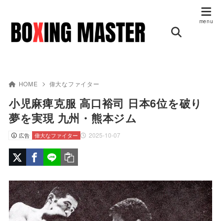
HOME
偉大なファイター
小児麻痺克服 高口裕司 日本6位を破り
夢を実現 九州・熊本ジム
2025-10-07
広告
偉大なファイター