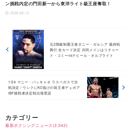
ン挑戦内定の門田新一から東洋ライト級王座奪取！
2026-06-13
元2階級制覇王者ダニー・ガルシア 最終戦
興行 全カード決定 共同メインはリチャー
ド・コミーvsナヒール・オルブライト
1/24 マニー・パッキャオ ラスベガスで次
戦決定 / ウシクにKO負けの前王者デュボア
IBF挑戦者決定戦出場受諾
カテゴリー
最新ボクシングニュース
(2,342)