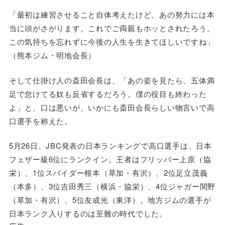
「最初は練習させること自体考えたけど、あの努力には本
当に頭がさがります。これでご両親もホッとされたろう。
この気持ちを忘れずに今後の人生を生きてほしいですね」
（熊本ジム・明地会長）
そして仕掛け人の斎田会長は、「あの姿を見たら、五体満
足で怠けてる奴も反省するだろう。僕の役目も終わった
よ」と、口は悪いが、いかにも斎田会長らしい物言いで高
口選手を称えた。
5月26日、JBC発表の日本ランキングで高口選手は、日本
フェザー級6位にランクイン。王者はフリッパー上原（協
栄）、1位スパイダー根本（草加・有沢）、2位足立茂義
（本多）、3位吉田秀三（横浜・協栄）、4位ジャガー関野
（草加・有沢）、5位友成光（東洋）。地方ジムの選手が
日本ランク入りするのは至難の時代でした。