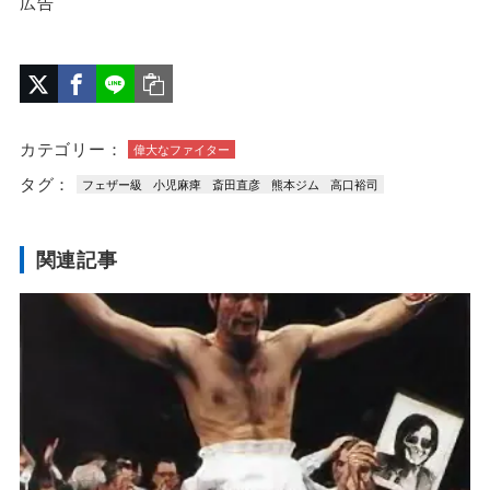
広告
カテゴリー：
偉大なファイター
タグ：
フェザー級
小児麻痺
斎田直彦
熊本ジム
高口裕司
関連記事