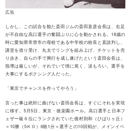
広告
しかし、この試合を観た斎田ジムの斎田直彦会長は、右足
が不自由な高口選手の奮闘ぶりに心を動かされる。18歳の
時に愛知県常滑市の母校である中学校の校長と直談判し、
講堂を借り受け、丸太でリングを組み上げ、チケットを売
り歩き、自らの手で興行を成し遂げたという斎田会長は、
指導は厳しいが、それでいて情に篤く、涙もろい。選手を
大事にするボクシング人だった。
「東京でチャンスを作ってやろう」
言った事は絶対に曲げない斎田会長は、すぐにそれを実現
に移す。5月5日、東京・後楽園ホール。高口選手と日本フ
ェザー級６位にランクされていた後村則和（ひばりヶ丘）
＝10勝（5ＫＯ）6敗1分＝選手との10回戦が、メインイベ