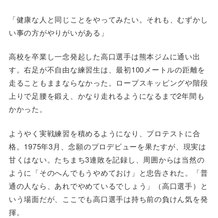
「健康な人と同じことをやってみたい。それも、むずかし
い事の方がやりがいがある」
高校を卒業し一念発起した高口選手は熊本ジムに通い出
す。右足が不自由な練習生は、最初100メートルの距離を
走ることもままならなかった。ロープスキッピングや階段
上りで足腰を鍛え、かなり走れるようになるまで2年間も
かかった。
ようやく実戦練習を積めるようになり、プロテストに合
格。1975年3月、念願のプロデビューを果たすが、現実は
甘くはない。たちまち3連敗を記録し、周囲からは当然の
ように「そのへんでもうやめておけ」と忠告された。「普
通の人なら、あれでやめているでしょう」（高口選手）と
いう場面だが、ここでも高口選手は持ち前の負けん気を発
揮。