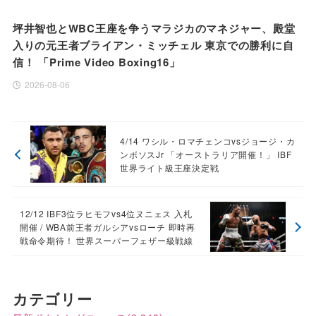
坪井智也とWBC王座を争うマラジカのマネジャー、殿堂
入りの元王者ブライアン・ミッチェル 東京での勝利に自
信！ 「Prime Video Boxing16」
2026-08-06
4/14 ワシル・ロマチェンコvsジョージ・カ
ンボソスJr 「オーストラリア開催！」 IBF
世界ライト級王座決定戦
12/12 IBF3位ラヒモフvs4位ヌニェス 入札
開催 / WBA前王者ガルシアvsローチ 即時再
戦命令期待！ 世界スーパーフェザー級戦線
カテゴリー