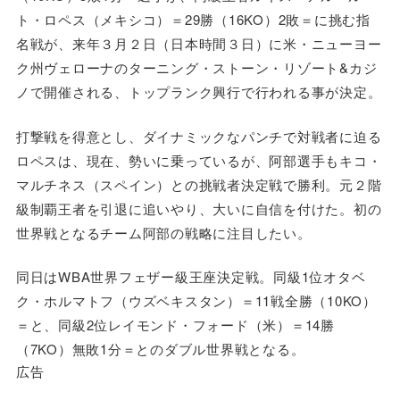
ト・ロペス（メキシコ）＝29勝（16KO）2敗＝に挑む指
名戦が、来年３月２日（日本時間３日）に米・ニューヨー
ク州ヴェローナのターニング・ストーン・リゾート&カジ
ノで開催される、トップランク興行で行われる事が決定。
打撃戦を得意とし、ダイナミックなパンチで対戦者に迫る
ロペスは、現在、勢いに乗っているが、阿部選手もキコ・
マルチネス（スペイン）との挑戦者決定戦で勝利。元２階
級制覇王者を引退に追いやり、大いに自信を付けた。初の
世界戦となるチーム阿部の戦略に注目したい。
同日はWBA世界フェザー級王座決定戦。同級1位オタベ
ク・ホルマトフ（ウズベキスタン）＝11戦全勝（10KO）
＝と、同級2位レイモンド・フォード（米）＝14勝
（7KO）無敗1分＝とのダブル世界戦となる。
広告