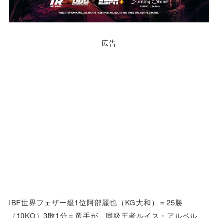
広告
IBF世界フェザー級1位阿部麗也（KG大和）＝25勝
（10KO）3敗1分＝選手が、同級王者ルイス・アルベル