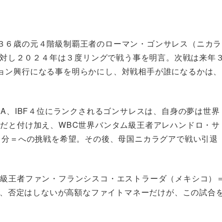
３６歳の元４階級制覇王者のローマン・ゴンサレス（ニカラ
アに対し２０２４年は３度リングで戦う事を明言。次戦は来年
ョン興行になる事を明らかにし、対戦相手が誰になるかは、
BA、IBF４位にランクされるゴンサレスは、自身の夢は世界
きだと付け加え、WBC世界バンタム級王者アレハンドロ・サ
５分＝への挑戦を希望。その後、母国ニカラグアで戦い引退
イ級王者ファン・フランシスコ・エストラーダ（メキシコ）
ては、否定はしないが高額なファイトマネーだけが、この試合