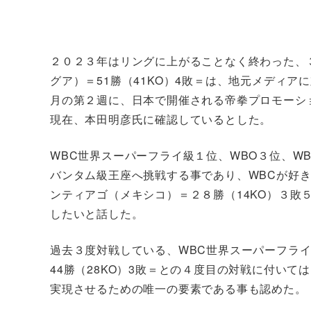
２０２３年はリングに上がることなく終わった、
グア）＝51勝（41KO）4敗＝は、地元メディ
月の第２週に、日本で開催される帝拳プロモーシ
現在、本田明彦氏に確認しているとした。
WBC世界スーパーフライ級１位、WBO３位、W
バンタム級王座へ挑戦する事であり、WBCが好
ンティアゴ（メキシコ）＝２８勝（14KO）３敗
したいと話した。
過去３度対戦している、WBC世界スーパーフラ
44勝（28KO）3敗＝との４度目の対戦に付い
実現させるための唯一の要素である事も認めた。