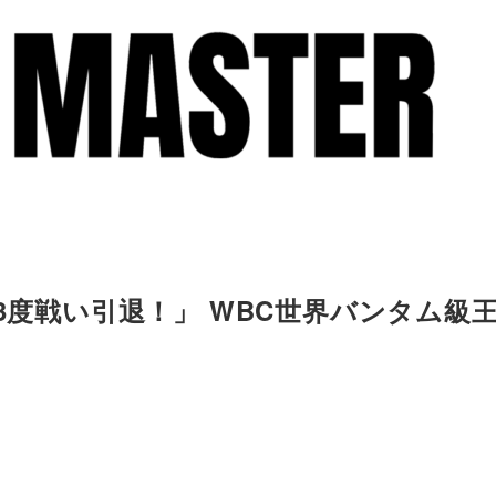
年3度戦い引退！」 WBC世界バンタム級