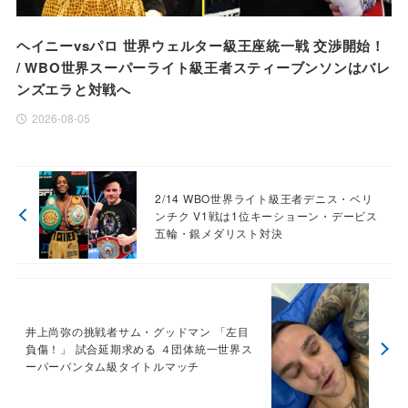
ヘイニーvsパロ 世界ウェルター級王座統一戦 交渉開始！
/ WBO世界スーパーライト級王者スティーブンソンはバレ
ンズエラと対戦へ
2026-08-05
2/14 WBO世界ライト級王者デニス・ベリ
ンチク V1戦は1位キーショーン・デービス
五輪・銀メダリスト対決
井上尚弥の挑戦者サム・グッドマン 「左目
負傷！」 試合延期求める ４団体統一世界ス
ーパーバンタム級タイトルマッチ