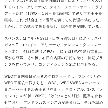
フンドラは3月30日（日本時間31日）に米・ラスベガスの
T-モバイル・アリーナで、ティム・チュー（オーストラリ
ア）＝24勝（17KO）１敗＝を12回判定で破り世界王座を
獲得。これは試合まで２週間を切っての代理出場だった。
しかし、この試合で鼻を骨折し、試合間隔が開いている。
スペンスJrは昨年7月29日（日本時間30日）に米・ラスベ
ガスのT・モバイル・アリーナで、テレンス・クロフォー
ド（米）＝41戦全勝（31KO）＝に９回TKOで敗れ世界王
座から陥落。その後、右目白内障の手術を受け、長期ブラ
ンクを作っており、コンディションを危ぶむ声もある。
WBO世界同級暫定王者のクロフォードは、フンドラとの
WBO王座統一戦よりも、WBC、WBO&WBAスーパー世
界スーパーミドル級王者サウル・カネロ・アルバレス（メ
キシコ）＝62勝（39KO）2敗2分＝との対戦に照準を合わ
せており、フンドラvsスペンスJrが決まれば、それを認め