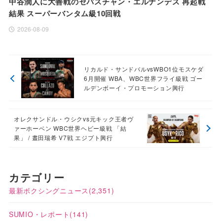
中谷潤人に大善戦のセバスチャン・エルナンデス 再起戦
結果 スーパーバンタム級10回戦
2026-08-09
リカルド・サンドバルvsWBO1位モスケダ
6月開催 WBA、WBC世界フライ級戦 ゴー
ルデンボーイ・プロモーション興行
オレクサンドル・ウシクvs元キック王者ヴ
ァーホーベン WBC世界ヘビー級戦 「結
果」 / 晝田瑞希 V7戦 エジプト興行
カテゴリー
最新ボクシングニュース
(2,351)
SUMIO・レポート
(141)