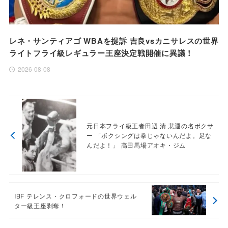
レネ・サンティアゴ WBAを提訴 吉良vsカニサレスの世界
ライトフライ級レギュラー王座決定戦開催に異議！
2026-08-08
元日本フライ級王者田辺 清 悲運の名ボクサ
ー 「ボクシングは拳じゃないんだよ。足な
んだよ！」 高田馬場アオキ・ジム
IBF テレンス・クロフォードの世界ウェル
ター級王座剥奪！