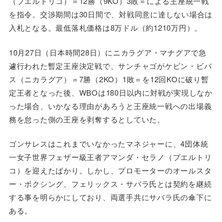
（プエルトリコ）＝12勝（9KO）3敗＝による王座統一戦
を指令。交渉期間は30日間で、対戦同意に達しない場合は
入札となる。最低落札価格は8万ドル（約1210万円）。
10月27日（日本時間28日）にニカラグア・マナグアで急
遽行われた暫定王座決定戦で、サンチャゴがケビン・ビバ
ス（ニカラグア）＝7勝（2KO）1敗＝を12回KOに破り暫
定王者となった後、WBOは180日以内に対戦が実現しなか
った場合、いかなる理由があろうと王座統一戦への出場義
務を怠った側の王座を剥奪するとしていた。
ゴンサレスはこれまでいなかったマネジャーに、4団体統
一女子世界フェザー級王者アマンダ・セラノ（プエルトリ
コ）を迎えたばかり。しかし、プロモーターのオールスタ
ー・ボクシング、フェリックス・サバラ氏とは契約を継続
する事を明らかにしており、両選手共にサバラ氏の傘下に
ある。