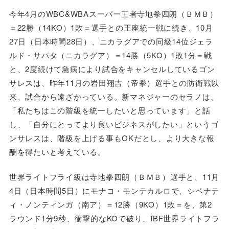
今年4月のWBC&WBAスーパー王者寺地拳四朗（ＢＭＢ）
＝22勝（14KO）1敗＝選手との王座統一戦に続き、10月
27日（日本時間28日）、ニカラグアでの同級14位ジェラ
ルド・サパタ（ニカラグア）＝14勝（5KO）1敗1分＝戦
と、2度続けて急病により試合をキャンセルしているゴン
サレスは、昨年11月の岩田翔吉（帝拳）選手との防衛戦以
来、試合から遠ざかっている。新マネジャーのセラノは、
「私たちはこの階級を統一したいと思っています」と話
し、「自分にとってより良いビジネスがしたい」というゴ
ンサレスは、階級を上げる事もOKだとし、より大きな報
酬を得たいと考えている。
世界ライトフライ級は寺地拳四朗（ＢＭＢ）選手と、11月
4日（日本時間5日）にモナコ・モンテカルロで、シベナテ
ィ・ノンティンガ（南ア）＝12勝（9KO）1敗＝を、第2
ラウンド1分9秒、衝撃的なKOで破り、IBF世界ライトフラ