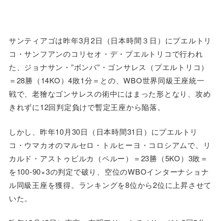
サンティアゴは昨年3月2日（日本時間３日）にプエルトリ
コ・サンフアンのコリセオ・デ・プエルトリコで行われ
た、ジョナサン・”ボンバ”・ゴンサレス（プエルトリコ）
＝28勝（14KO）4敗1分＝との、WBO世界同級王座統一
戦で、老獪なゴンサレスの術中にはまった形となり、攻め
きれずに12回判定負けで暫定王座から陥落。
しかし、昨年10月30日（日本時間31日）にプエルトリ
コ・ウマカオのマルセロ・トルヒーヨ・コロシアムで、リ
カルド・アストゥビルカ（ペルー）＝23勝（5KO）3敗＝
を100-90×3の判定で破り、空位のWBOインターナショナ
ル同級王座を獲得。ランキングを8位から2位に上昇させて
いた。