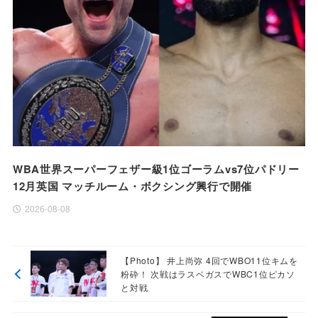
WBA世界スーパーフェザー級1位ゴーラムvs7位パドリー
12月英国 マッチルーム・ボクシング興行で開催
2026-08-08
【Photo】 井上尚弥 4回でWBO11位キムを
粉砕！ 次戦はラスベガスでWBC1位ピカソ
と対戦