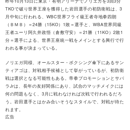
昨年10月13日に東京・有明アリーナでノリエガを3回3分
TKOで破り世界王座を獲得した岩田選手の初防衛戦は、3
月中旬に行われる、WBC世界フライ級王者寺地拳四朗
（ＢＭＢ）＝24勝（15KO）1敗＝選手と、WBA世界同級
王者ユーリ阿久井政悟（倉敷守安）＝21勝（11KO）2敗1
分＝選手による、世界王座統一戦をメインとする興行で行
われる事が決まっている。
ノリエガ同様、オールスター・ボクシング傘下にあるサン
ティアゴは、対戦相手候補として挙がっているが、初防衛
戦は選択となる可能性もある。帝拳プロモーションとサバ
ラJrは、長年の友好関係にあり、試合のマッチメイクには
何の問題もなく、3月に戦わなければ次戦で行われるだろ
う。岩田選手とはかみ合いそうなスタイルで、対戦が待た
れます。
広告