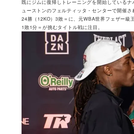
既にジムに復帰しトレーニングを開始しているナバ
ューストンのフェルティッタ・センターで開催さ
24勝（12KO）3敗＝に、元WBA世界フェザー
1敗1分＝が挑むタイトル戦に注目。