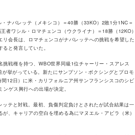
・ナバレッテ（メキシコ）＝40勝（33KO）2敗1分1NC＝
王者ワシル・ロマチェンコ（ウクライナ）＝18勝（12KO
ビエリ会長は、ロマチェンコがナバレッテへの挑戦を希望した
すると発言していた。
名挑戦権を持つ、WBO世界同級1位チャーリー・スアレス
の名前が挙がっている。新たにサンプソン・ボクシングとプロモ
時間12日）に米・カリフォルニア州サンフランシスコのシビ
ドミンゲス興行への出場が決定。
バレッテと対戦。最初、負傷判定負けとされたが試合結果は一
るが、キャリアの空白を埋める為にマヌエル・アビラ（米）