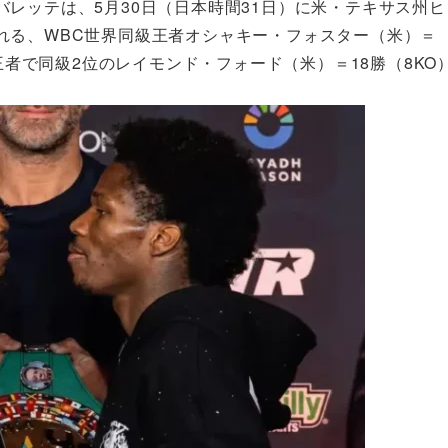
レッテは、5月30日（日本時間31日）に米・テキサス州ヒ
れる、WBC世界同級王者オシャキー・フォスター（米）＝
級王者で同級2位のレイモンド・フォード（米）＝18勝（8KO