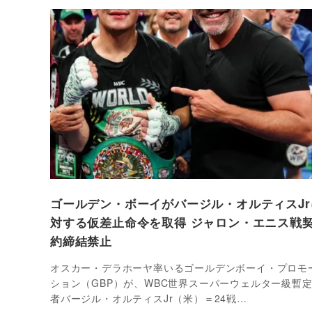
ゴールデン・ボーイがバージル・オルティスJr
対する仮差止命令を取得 ジャロン・エニス戦
約締結禁止
オスカー・デラホーヤ率いるゴールデンボーイ・プロモ
ション（GBP）が、WBC世界スーパーウェルター級暫
者バージル・オルティスJr（米）＝24戦…