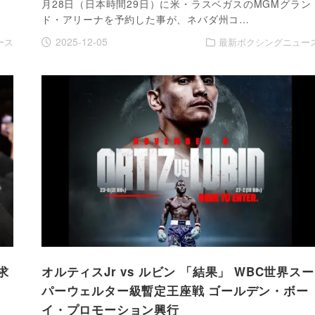
月28日（日本時間29日）に米・ラスベガスのMGMグラン
ド・アリーナを予約した事が、ネバダ州コ…
2025-12-05
ース
最新ボクシングニュー
求
オルティスJr vs ルビン 「結果」 WBC世界スー
パーウェルター級暫定王座戦 ゴールデン・ボー
イ・プロモーション興行