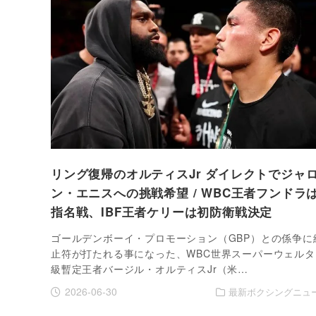
リング復帰のオルティスJr ダイレクトでジャ
ン・エニスへの挑戦希望 / WBC王者フンドラ
指名戦、IBF王者ケリーは初防衛戦決定
ゴールデンボーイ・プロモーション（GBP）との係争に
止符が打たれる事になった、WBC世界スーパーウェルタ
級暫定王者バージル・オルティスJr（米…
2026-06-30
最新ボクシングニュ