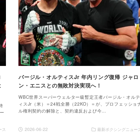
ロ
バージル・オルティスJr 年内リング復帰 ジャロ
は
ン・エニスとの無敗対決実現へ！
WBC世界スーパーウェルター級暫定王者バージル・オル
ィスJr（米）＝24戦全勝（22KO）＝が、プロフェッショ
終
ル権利契約の解除と、契約違反および今…
ー
2026-06-22
ース
最新ボクシングニュー