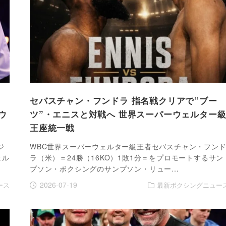
セバスチャン・フンドラ 指名戦クリアで”ブー
ウ
ツ”・エニスと対戦へ 世界スーパーウェルター
王座統一戦
ジ
WBC世界スーパーウェルター級王者セバスチャン・フン
ェル
ラ（米）＝24勝（16KO）1敗1分＝をプロモートするサン
プソン・ボクシングのサンプソン・リュー…
2026-07-19
ース
最新ボクシングニュー