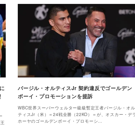
に
バージル・オルティスJr 契約違反でゴールデン
契
ボーイ・プロモーションを提訴
WBC世界スーパーウェルター級級暫定王者バージル・オ
ティスJr（米）＝24戦全勝（22KO）＝が、オスカー・デ
ー
ホーヤのゴールデンボーイ・プロモーシ…
定王