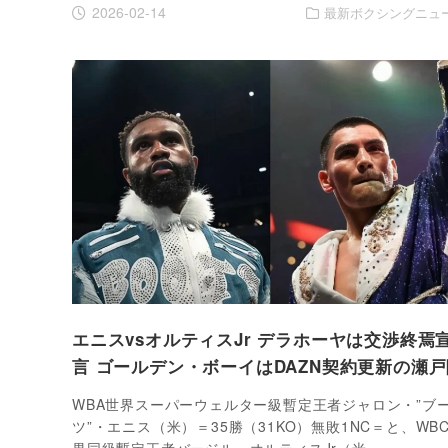
2026-02-14
最新ボクシングニュ
エニスvsオルティスJr デラホーヤは交渉終焉
言 ゴールデン・ボーイはDAZN契約更新の瀬戸
WBA世界スーパーウェルター級暫定王者ジャロン・”ブ
ツ”・エニス（米）＝35勝（31KO）無敗1NC＝と、WB
界同級暫定王者バージル・オルティスJr（米…