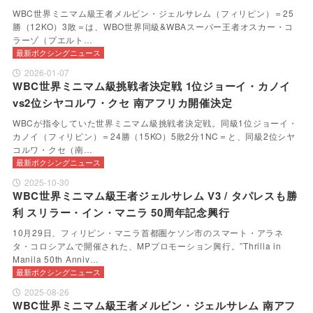
WBC世界ミニマム級王者メルビン・ジェルサレム（フィリピン）＝25
勝（12KO）3敗＝は、WBO世界同級&WBAスーパー王者オスカー・コ
ラーゾ（プエルト…
最新ボクシングニュース
2026-01-07
WBC世界ミニマム級挑戦者決定戦 1位ジョーイ・カノイ
vs2位シヤコルワ・クセ 南アフリカ開催決定
WBCが指令していた世界ミニマム級挑戦者決定戦。同級1位ジョーイ・
カノイ（フィリピン）＝24勝（15KO）5敗2分1NC＝と、同級2位シヤ
コルワ・クセ（南…
最新ボクシングニュース
2025-10-30
WBC世界ミニマム級王者ジェルサレム V3 / タパレスも勝
利 スリラー・イン・マニラ 50周年記念興行
10月29日、フィリピン・マニラ首都圏ケソン市のスマート・アラネ
タ・コロシアムで開催された、MPプロモーション興行。”Thrilla in
Manila 50th Anniv…
最新ボクシングニュース
2025-08-26
WBC世界ミニマム級王者メルビン・ジェルサレム 南アフ