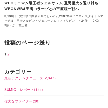
WBCミニマム級王者ジェルサレム 重岡優大を返り討ち！
WBO&WBA王者コラーゾとの王座統一戦へ
3月30日、愛知県国際展示場で行われたWBC世界ミニマム級タイトルマ
ッチは、王者メルビン・ジェルサレム（フィリピン）＝24勝（12KO）
3敗＝が、前王者…
投稿のページ送り
1
2
カテゴリー
最新ボクシングニュース
(2,347)
SUMIO・レポート
(141)
偉大なファイター
(28)