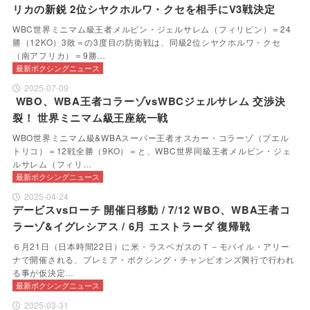
リカの新鋭 2位シヤクホルワ・クセを相手にV3戦決定
WBC世界ミニマム級王者メルビン・ジェルサレム（フィリピン）＝24
勝（12KO）3敗＝の3度目の防衛戦は、同級2位シヤクホルワ・クセ
（南アフリカ）＝9勝…
最新ボクシングニュース
2025-07-09
WBO、WBA王者コラーゾvsWBCジェルサレム 交渉決
裂！ 世界ミニマム級王座統一戦
WBO世界ミニマム級&WBAスーパー王者オスカー・コラーゾ（プエル
トリコ）＝12戦全勝（9KO）＝と、WBC世界同級王者メルビン・ジェ
ルサレム（フィリ…
最新ボクシングニュース
2025-04-24
デービスvsローチ 開催日移動 / 7/12 WBO、WBA王者コ
ラーゾ&イグレシアス / 6月 エストラーダ 復帰戦
６月21日（日本時間22日）に米・ラスベガスのＴ－モバイル・アリー
ナで開催される、プレミア・ボクシング・チャンピオンズ興行で行われ
る事が仮決定…
最新ボクシングニュース
2025-03-31