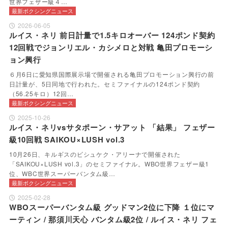
世界フェザー級４…
最新ボクシングニュース
2026-06-05
ルイス・ネリ 前日計量で1.5キロオーバー 124ポンド契約
12回戦でジョンリエル・カシメロと対戦 亀田プロモーシ
ョン興行
６月6日に愛知県国際展示場で開催される亀田プロモーション興行の前
日計量が、5日同地で行われた。セミファイナルの124ポンド契約
（56.25キロ）12回…
最新ボクシングニュース
2025-10-26
ルイス・ネリvsサタポーン・サアット 「結果」 フェザー
級10回戦 SAIKOU×LUSH vol.3
10月26日、キルギスのビシュケク・アリーナで開催された
「SAIKOU×LUSH vol.3」のセミファイナル。WBO世界フェザー級1
位、WBC世界スーパーバンタム級…
最新ボクシングニュース
2025-02-28
WBOスーパーバンタム級 グッドマン2位に下降 １位にマ
ーティン / 那須川天心 バンタム級2位 / ルイス・ネリ フェ