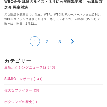
WBC会長 乱闘のルイス・ネリに公開謝罪要求！ vs亀田京
之介 悪童対決
元２階級制覇王者で、現在、WBA、WBC世界スーパーバンタム級3位、
WBO6位にランクされるルイス・ネリ（メキシコ）＝35勝（27KO）2
敗＝は、昨日、2月22…
1
2
3
カテゴリー
最新ボクシングニュース
(2,343)
SUMIO・レポート
(141)
偉大なファイター
(28)
ボクシングの歴史
(1)