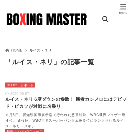
HOME
ルイス・ネリ
「ルイス・ネリ」の記事一覧
SUMIO・レポート
2026-06-07
ルイス・ネリ 6度ダウンの惨敗！ 勝者カシメロにはデビッ
ド・ピカソが対戦に名乗り
６月6日、愛知県国際展示場で行われた悪童対決。WBC世界フェザー級
４位、IBF8位、WBO世界スーパーバンタム級５位にランクされるルイ
ス・ネリ（メキシ…
最新ボクシングニュース