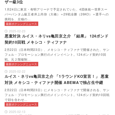
ザー級3位
1月24日に東京・有明アリーナで予定されていた、4団体統一世界スー
パーバンタム級王者井上尚弥（大橋）＝29戦全勝（26KO）＝選手への
挑戦を、左瞼の…
最新ボクシングニュース
2025-02-23
悪童対決 ルイス・ネリvs亀田京之介 「結果」 124ポンド
契約10回戦 メキシコ・ティファナ
2月22日（日本時間23日）、メキシコ・ティファナで開催された、サン
フェル・プロモーション興行のメインイベント。124ポンド契約10回
戦。元２階級制…
最新ボクシングニュース
2025-02-22
ルイス・ネリvs亀田京之介 「1ラウンドKO宣言！」 悪童
対決 メキシコ・ティファナ開催 ABEMAで独占生中継
2月22日（日本時間23日）にメキシコ・ティファナで開催される、サン
フェル・プロモーション興行のメインイベント。124ポンド契約10回戦
で顔を合わせ…
最新ボクシングニュース
2025-02-13