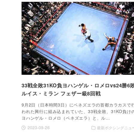
33戦全敗31KO負ヨハンゲル・ロメロvs24勝6
ルイス・ミラン フェザー級8回戦
9月2日（日本時間3日）にベネズエラの首都カラカスで
われた興行に組み込まれていた、33戦全敗、31KO負け
ヨハンゲル・ロメロ（ベネズエラ）と、ル…
2023-09-26
最新ボクシングニュ