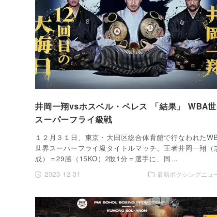
井岡一翔vsホスベル・ペレス 「結果」 WBA
スーパーフライ級戦
１２月３１日、東京・大田区総合体育館で行なわれたWB
世界スーパーフライ級タイトルマッチ。王者井岡一翔（
成）＝29勝（15KO）2敗1分＝選手に、同…
2023-12-31
最新ボクシングニュ