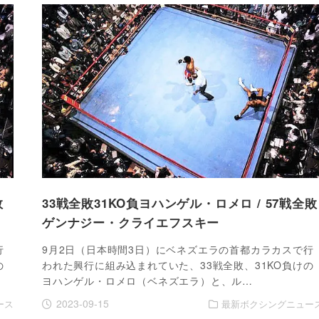
敗
33戦全敗31KO負ヨハンゲル・ロメロ / 57戦全敗
ゲンナジー・クライエフスキー
行
9月2日（日本時間3日）にベネズエラの首都カラカスで行
の
われた興行に組み込まれていた、33戦全敗、31KO負けの
ヨハンゲル・ロメロ（ベネズエラ）と、ル…
2023-09-15
ース
最新ボクシングニュー