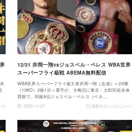
世界
12/31 井岡一翔vsジョスベル・ペレス WBA世界
スーパーフライ級戦 ABEMA無料配信
A
WBA世界スーパーフライ級王者井岡一翔（志成）＝29勝
志
（15KO）2敗1分＝選手が、大晦日に東京・大田区総合体
育館で、同級8位ジョスベル・ペレス（ベネ…
2023-11-27
ース
最新ボクシングニュー