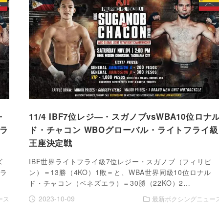
・
11/4 IBF7位レジ―・スガノブvsWBA10位ロナ
フラ
ド・チャコン WBOグローバル・ライトフライ級
王座決定戦
ズ
IBF世界ライトフライ級7位レジー・スガノブ（フィリピ
・ラ
ン）＝13勝（4KO）1敗＝と、WBA世界同級10位ロナル
ド・チャコン（ベネズエラ）＝30勝（22KO）2…
2023-10-09
ース
最新ボクシングニュー