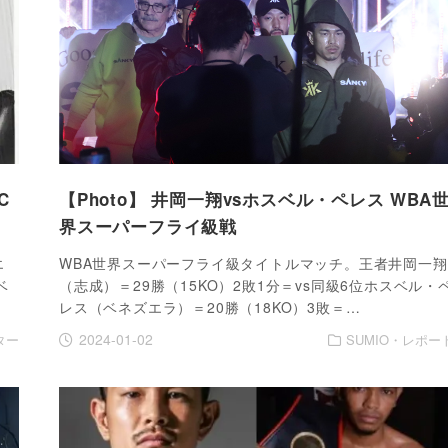
C
【Photo】 井岡一翔vsホスベル・ペレス WBA
界スーパーフライ級戦
エ
WBA世界スーパーフライ級タイトルマッチ。王者井岡一翔
ベ
（志成）＝29勝（15KO）2敗1分＝vs同級6位ホスベル・
レス（ベネズエラ）＝20勝（18KO）3敗＝…
2024-01-02
ター
SUMIO・レポー