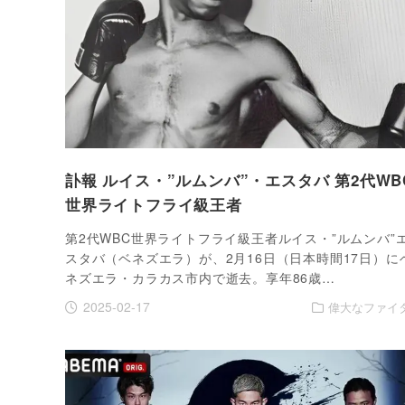
訃報 ルイス・”ルムンバ”・エスタバ 第2代WB
世界ライトフライ級王者
第2代WBC世界ライトフライ級王者ルイス・”ルムンバ”
スタバ（ベネズエラ）が、2月16日（日本時間17日）に
ネズエラ・カラカス市内で逝去。享年86歳…
2025-02-17
偉大なファイ